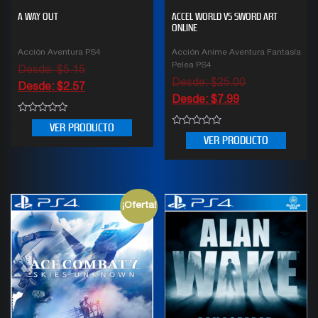
A WAY OUT
ACCEL WORLD VS SWORD ART
ONLINE
Acción Aventura PS4
Acción Anime Aventura Fantasía
Pelea PS4
Desde:
$
5.15
Desde:
$
25.00
Desde:
$
2.57
Desde:
$
7.99
0
VER PRODUCTO
out
0
VER PRODUCTO
of
out
5
of
5
¡Oferta!