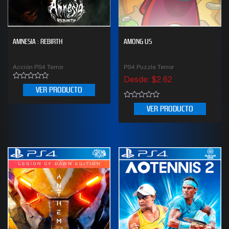
AMNESIA : REBIRTH
AMONG US
Acción PS4 Terror
PS4 Puzzle Terror
Desde:
$
2.62
0
VER PRODUCTO
out
of
0
5
VER PRODUCTO
out
of
5