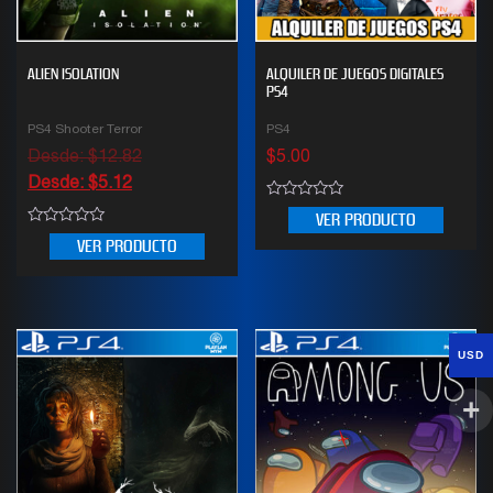
ALIEN ISOLATION
ALQUILER DE JUEGOS DIGITALES
PS4
PS4 Shooter Terror
PS4
Desde:
$
12.82
$
5.00
Desde:
$
5.12
0
VER PRODUCTO
out
0
of
VER PRODUCTO
out
5
of
5
USD