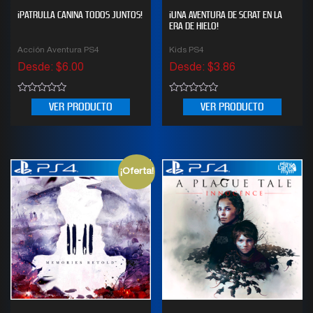
¡PATRULLA CANINA TODOS JUNTOS!
¡UNA AVENTURA DE SCRAT EN LA
ERA DE HIELO!
Acción Aventura PS4
Kids PS4
Desde:
$
6.00
Desde:
$
3.86
0
0
VER PRODUCTO
VER PRODUCTO
out
out
of
of
5
5
¡Oferta!