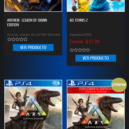
ANTHEM : LEGION OF DAWN
AO TENNIS 2
EDITION
Acción Juego de rol PS4 Shooter
Deportes PS4
Desde:
$
13.99
0
VER PRODUCTO
out
of
0
5
VER PRODUCTO
out
of
5
¡Oferta!