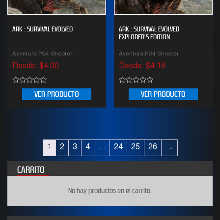
ARK : SURVIVAL EVOLVED
ARK : SURVIVAL EVOLVED
EXPLORER’S EDITION
Aventura PS4 Shooter
Aventura PS4 Shooter
Desde:
$
4.00
Desde:
$
4.16
0
0
VER PRODUCTO
VER PRODUCTO
out
out
of
of
5
5
1
2
3
4
…
24
25
26
→
CARRITO
No hay productos en el carrito.