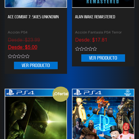
ACE COMBAT 7: SKIES UNKNOWN
ALAN WAKE REMASTERED
Acción PS4
Acción Fantasía PS4 Terror
Desde:
$
23.99
Desde:
$
17.81
Desde:
$
5.00
0
VER PRODUCTO
out
0
of
VER PRODUCTO
out
5
of
5
¡Oferta!