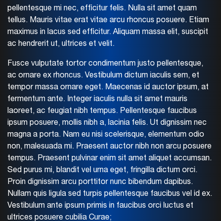
pellentesque mi nec, efficitur felis. Nulla sit amet quam
tellus. Mauris vitae erat vitae arcu rhoncus posuere. Etiam
maximus in lacus sed efficitur. Aliquam massa elit, suscipit
ac hendrerit ut, ultrices et velit.
Fusce vulputate tortor condimentum justo pellentesque,
ac ornare ex rhoncus. Vestibulum dictum iaculis sem, et
tempor massa ornare eget. Maecenas id auctor ipsum, at
fermentum ante. Integer iaculis nulla sit amet mauris
laoreet, ac feugiat nibh tempus. Pellentesque faucibus
ipsum posuere, mollis nibh a, lacinia felis. Ut dignissim nec
magna a porta. Nam eu nisi scelerisque, elementum odio
non, malesuada mi. Praesent auctor nibh non arcu posuere
tempus. Praesent pulvinar enim sit amet aliquet accumsan.
Sed purus mi, blandit vel urna eget, fringilla dictum orci.
Proin dignissim arcu porttitor nunc bibendum dapibus.
Nullam quis ligula sed turpis pellentesque faucibus vel id ex.
Vestibulum ante ipsum primis in faucibus orci luctus et
ultrices posuere cubilia Curae;