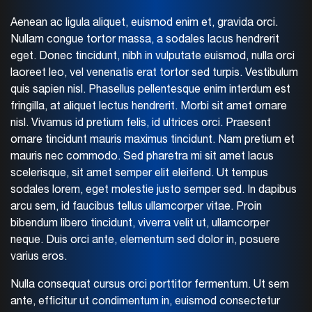
Aenean ac ligula aliquet, euismod enim et, gravida orci.
Nullam congue tortor massa, a sodales lacus hendrerit
eget. Donec tincidunt, nibh in vulputate euismod, nulla orci
laoreet leo, vel venenatis erat tortor sed turpis. Vestibulum
quis sapien nisl. Phasellus pellentesque enim interdum est
fringilla, at aliquet lectus hendrerit. Morbi sit amet ornare
nisl. Vivamus id pretium felis, id ultrices orci. Praesent
ornare tincidunt mauris maximus tincidunt. Nam pretium et
mauris nec commodo. Sed pharetra mi sit amet lacus
scelerisque, sit amet semper elit eleifend. Ut tempus
sodales lorem, eget molestie justo semper sed. In dapibus
arcu sem, id faucibus tellus ullamcorper vitae. Proin
bibendum libero tincidunt, viverra velit ut, ullamcorper
neque. Duis orci ante, elementum sed dolor in, posuere
varius eros.
Nulla consequat cursus orci porttitor fermentum. Ut sem
ante, efficitur ut condimentum in, euismod consectetur