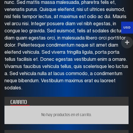
nunc. Sed mattis massa malesuada, pharetra felis et,
venenatis purus. Quisque eleifend, nisi ut ultrices euismod,
nisl felis tempor lectus, at maximus est odio ac dui. Mauris
vel arcu nisi. Integer posuere diam vel nibh egestas, in
USD
congue leo gravida. Sed euismod, felis at sodales dictum,
diam quam egestas orci, in malesuada libero orci porttitor
dolor. Pellentesque condimentum neque sit amet diam
eleifend vehicula. Sed viverra fringilla ligula, porta porta
tellus facilisis et. Donec egestas vestibulum enim a ornare.
Vivamus faucibus vehicula tellus, quis scelerisque leo luctus
a. Sed vehicula nulla at lacus commodo, a condimentum
neque bibendum. Vestibulum maximus erat eu laoreet
sodales.
CARRITO
No hay productos en el carrito.