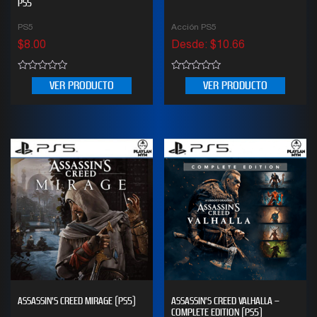
PS5
PS5
Acción PS5
$
8.00
Desde:
$
10.66
0
0
VER PRODUCTO
VER PRODUCTO
out
out
of
of
5
5
ASSASSIN’S CREED MIRAGE (PS5)
ASSASSIN’S CREED VALHALLA –
COMPLETE EDITION (PS5)