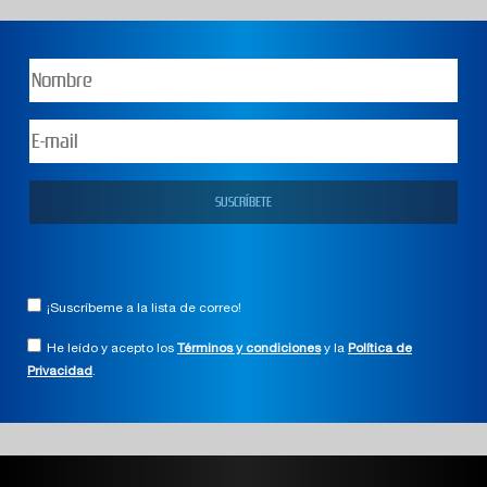
¡Suscríbeme a la lista de correo!
He leído y acepto los
Términos y condiciones
y la
Política de
Privacidad
.