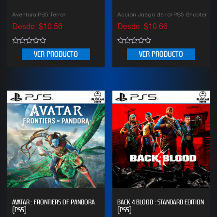
Aventura PS5 Terror
Acción Juego de rol PS5 Shooter
Desde:
$
10.56
Desde:
$
10.66
0
0
VER PRODUCTO
VER PRODUCTO
out
out
of
of
5
5
AVATAR : FRONTIERS OF PANDORA
BACK 4 BLOOD : STANDARD EDITION
(PS5)
(PS5)