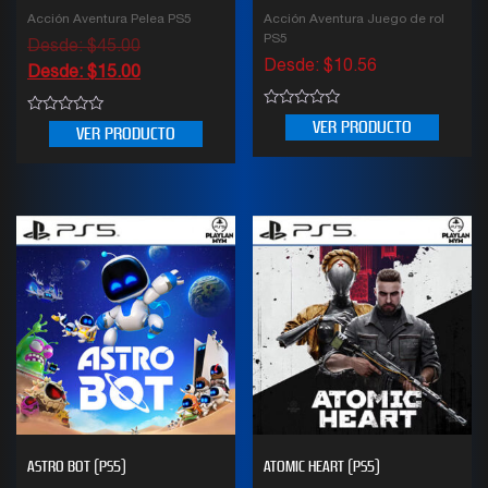
Acción Aventura Pelea PS5
Acción Aventura Juego de rol
PS5
Desde:
$
45.00
Desde:
$
10.56
Desde:
$
15.00
0
0
VER PRODUCTO
VER PRODUCTO
out
out
of
of
5
5
ASTRO BOT (PS5)
ATOMIC HEART (PS5)