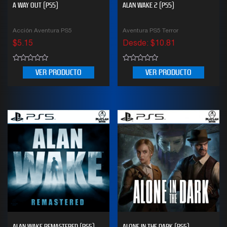
A WAY OUT (PS5)
ALAN WAKE 2 (PS5)
Acción Aventura PS5
Aventura PS5 Terror
$
5.15
Desde:
$
10.81
0
0
VER PRODUCTO
VER PRODUCTO
out
out
of
of
5
5
ALAN WAKE REMASTERED (PS5)
ALONE IN THE DARK (PS5)