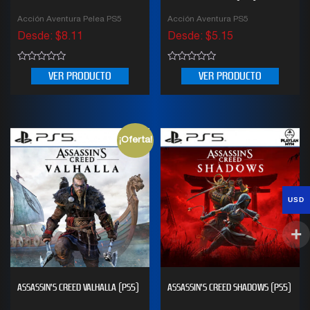
Acción Aventura Pelea PS5
Acción Aventura PS5
Desde:
$
8.11
Desde:
$
5.15
0
0
VER PRODUCTO
VER PRODUCTO
out
out
of
of
5
5
¡Oferta!
USD
ASSASSIN’S CREED VALHALLA (PS5)
ASSASSIN’S CREED SHADOWS (PS5)