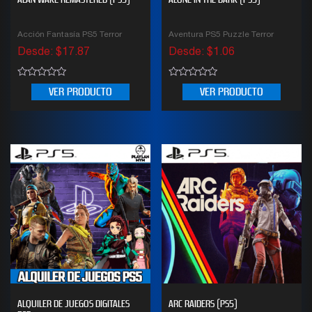
Acción Fantasía PS5 Terror
Aventura PS5 Puzzle Terror
Desde:
$
17.87
Desde:
$
1.06
0
0
VER PRODUCTO
VER PRODUCTO
out
out
of
of
5
5
ALQUILER DE JUEGOS DIGITALES
ARC RAIDERS (PS5)