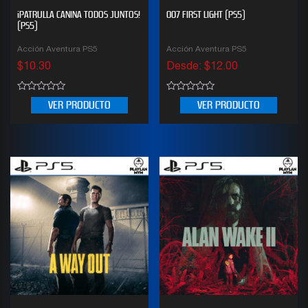
¡PATRULLA CANINA TODOS JUNTOS!
007 FIRST LIGHT (PS5)
(PS5)
Acción Aventura PS5
Acción Aventura PS5
$
10.30
Desde:
$
12.00
0
0
VER PRODUCTO
VER PRODUCTO
out
out
of
of
5
5