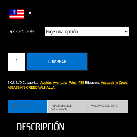
Tipo de Cuenta
ASSASSIN'S
COMPRAR
CREED
VALHALLA
(PS5)
SKU:
N/D
Categorías:
Acción
,
Aventura
,
Pelea
,
PS5
Etiquetas:
Assassin's Creed
,
cantidad
ASSASSIN'S CREED VALHALLA
DESCRIPCIÓN
INFORMACIÓN
VALORACIONES (0)
ADICIONAL
DESCRIPCIÓN