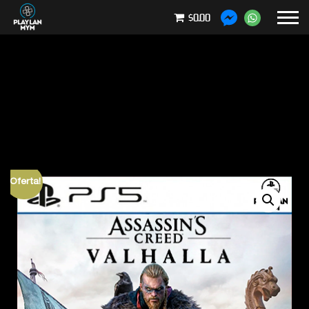
$0.00
¡Oferta!