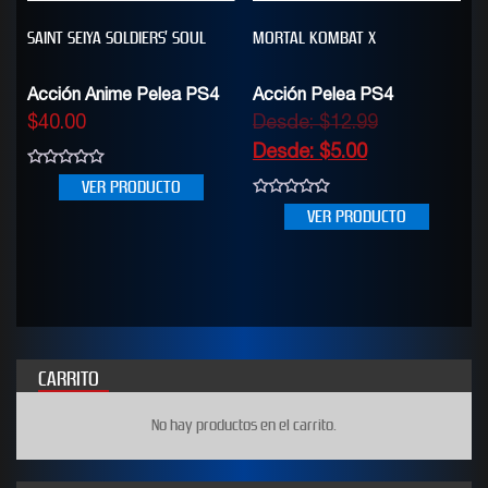
SAINT SEIYA SOLDIERS’ SOUL
MORTAL KOMBAT X
Acción Anime Pelea PS4
Acción Pelea PS4
$
40.00
Desde:
$
12.99
Desde:
$
5.00
0
VER PRODUCTO
out
of
0
VER PRODUCTO
5
out
of
5
CARRITO
No hay productos en el carrito.