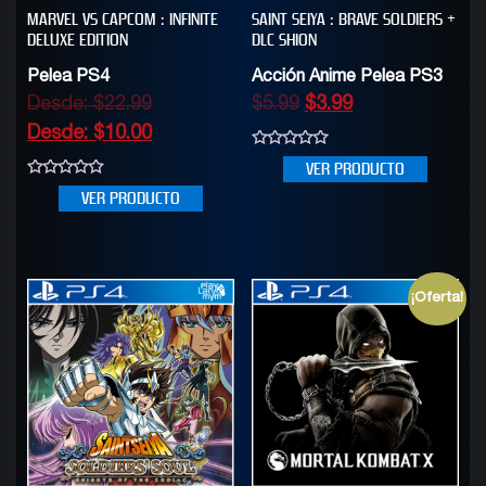
MARVEL VS CAPCOM : INFINITE
SAINT SEIYA : BRAVE SOLDIERS +
DELUXE EDITION
DLC SHION
Pelea PS4
Acción Anime Pelea PS3
Desde:
$
22.99
$
5.99
$
3.99
Desde:
$
10.00
0
VER PRODUCTO
out
of
0
VER PRODUCTO
5
out
of
5
¡Oferta!