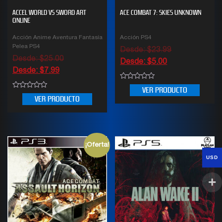
ACCEL WORLD VS SWORD ART
ACE COMBAT 7: SKIES UNKNOWN
ONLINE
Acción Anime Aventura Fantasía
Acción PS4
Pelea PS4
Desde:
$
23.99
Desde:
$
25.00
Desde:
$
5.00
Desde:
$
7.99
0
VER PRODUCTO
out
0
VER PRODUCTO
of
out
5
of
5
¡Oferta!
USD