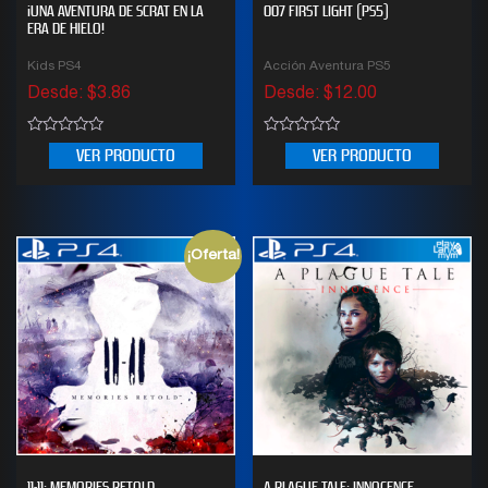
¡UNA AVENTURA DE SCRAT EN LA
007 FIRST LIGHT (PS5)
ERA DE HIELO!
Kids PS4
Acción Aventura PS5
Desde:
$
3.86
Desde:
$
12.00
0
0
VER PRODUCTO
VER PRODUCTO
out
out
of
of
5
5
¡Oferta!
11-11: MEMORIES RETOLD
A PLAGUE TALE: INNOCENCE