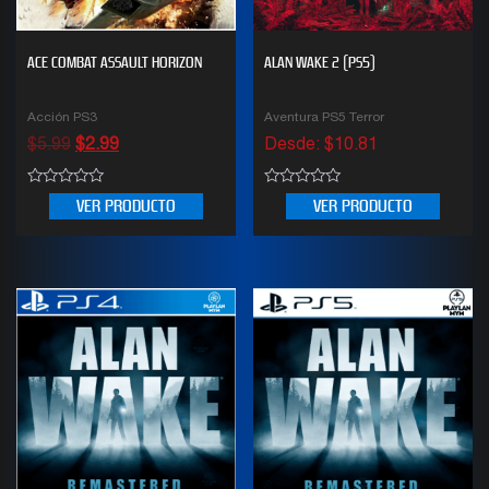
ACE COMBAT ASSAULT HORIZON
ALAN WAKE 2 (PS5)
Acción PS3
Aventura PS5 Terror
$
5.99
$
2.99
Desde:
$
10.81
0
0
VER PRODUCTO
VER PRODUCTO
out
out
of
of
5
5