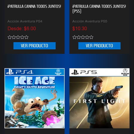
¡PATRULLA CANINA TODOS JUNTOS!
¡PATRULLA CANINA TODOS JUNTOS!
(PS5)
Acción Aventura PS4
Acción Aventura PS5
Desde:
$
6.00
$
10.30
0
0
VER PRODUCTO
VER PRODUCTO
out
out
of
of
5
5