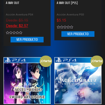
A WAY OUT
A WAY OUT (PS5)
Acción Aventura PS4
Acción Aventura PS5
Desde:
$
5.15
$
5.15
Desde:
$
2.57
0
VER PRODUCTO
out
0
of
VER PRODUCTO
out
5
of
5
¡Oferta!
¡Oferta!