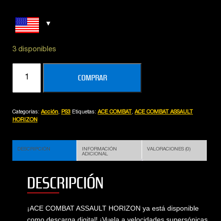
3 disponibles
ACE
COMPRAR
COMBAT
ASSAULT
HORIZON
Categorías:
Acción
,
PS3
Etiquetas:
ACE COMBAT
,
ACE COMBAT ASSAULT
cantidad
HORIZON
DESCRIPCIÓN
INFORMACIÓN
VALORACIONES (0)
ADICIONAL
DESCRIPCIÓN
¡ACE COMBAT ASSAULT HORIZON ya está disponible
como descarga digital! ¡Vuela a velocidades supersónicas