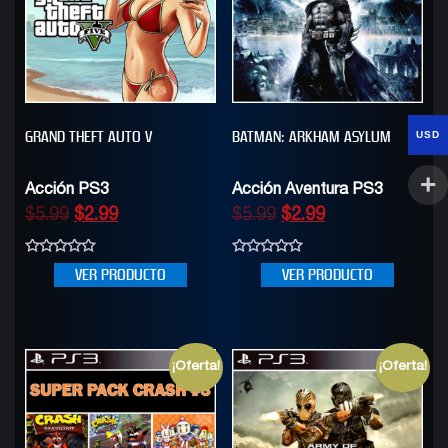
GRAND THEFT AUTO V
BATMAN: ARKHAM ASYLUM
USD
Acción PS3
Acción Aventura PS3
$
5.99
$
2.99
$
5.99
$
2.99
0
0
VER PRODUCTO
VER PRODUCTO
out
out
of
of
5
5
¡Oferta!
¡Oferta!