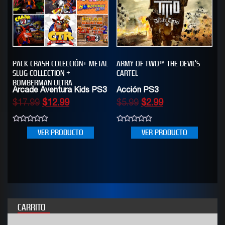
PACK CRASH COLECCIÓN+ METAL
ARMY OF TWO™ THE DEVIL’S
SLUG COLLECTION +
CARTEL
BOMBERMAN ULTRA
Arcade Aventura Kids PS3
Acción PS3
$
17.99
$
12.99
$
5.99
$
2.99
0
0
VER PRODUCTO
VER PRODUCTO
out
out
of
of
5
5
CARRITO