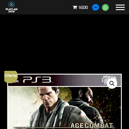
$0.00
¡Oferta!