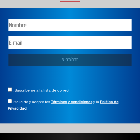
¡Suscríbeme a la lista de correo!
He leído y acepto los
Términos y condiciones
y la
Política de
Privacidad
.