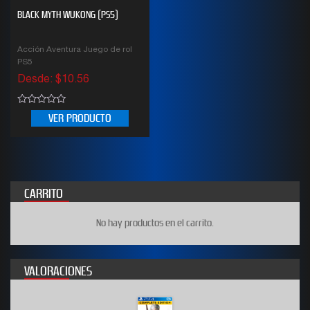
BLACK MYTH WUKONG (PS5)
Acción Aventura Juego de rol
PS5
Desde:
$
10.56
0
VER PRODUCTO
out
of
5
CARRITO
No hay productos en el carrito.
VALORACIONES