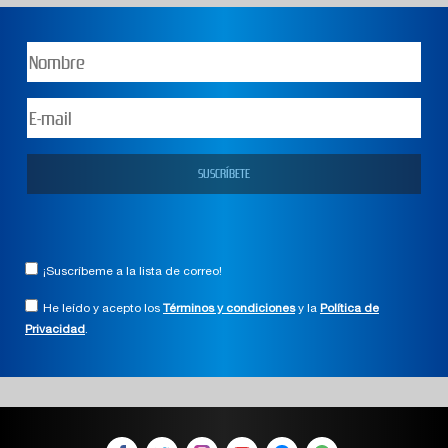
¡Suscríbeme a la lista de correo!
He leído y acepto los
Términos y condiciones
y la
Política de
Privacidad
.