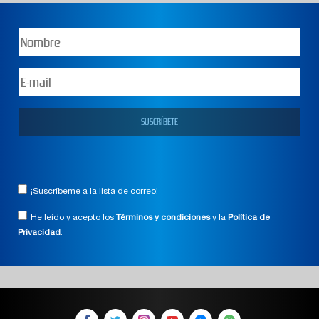
¡Suscríbeme a la lista de correo!
He leído y acepto los
Términos y condiciones
y la
Política de
Privacidad
.