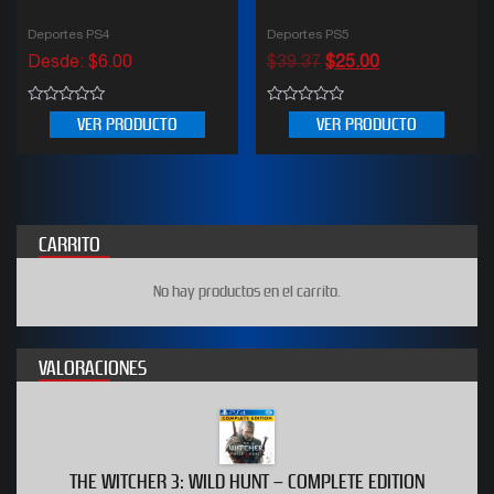
Deportes PS4
Deportes PS5
Desde:
$
6.00
$
39.37
$
25.00
0
0
VER PRODUCTO
VER PRODUCTO
out
out
of
of
5
5
CARRITO
No hay productos en el carrito.
VALORACIONES
THE WITCHER 3: WILD HUNT – COMPLETE EDITION