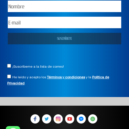
¡Suscríbeme a la lista de correo!
He leído y acepto los
Términos y condiciones
y la
Política de
Privacidad
.