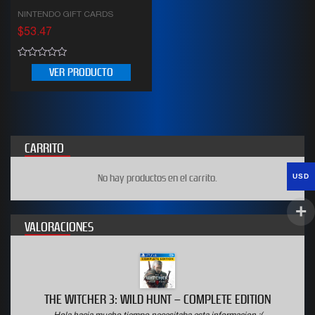
NINTENDO GIFT CARDS
$
53.47
0
VER PRODUCTO
out
of
5
CARRITO
USD
No hay productos en el carrito.
VALORACIONES
THE WITCHER 3: WILD HUNT – COMPLETE EDITION