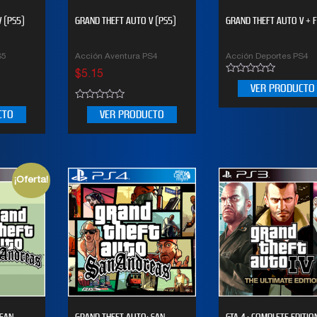
 (PS5)
GRAND THEFT AUTO V (PS5)
GRAND THEFT AUTO V + FI
S5
Acción Aventura PS4
Acción Deportes PS4
$
5.15
0
VER PRODUCTO
out
of
0
5
CTO
VER PRODUCTO
out
of
5
¡Oferta!
 SAN
GRAND THEFT AUTO: SAN
GTA 4 : COMPLETE EDITIO