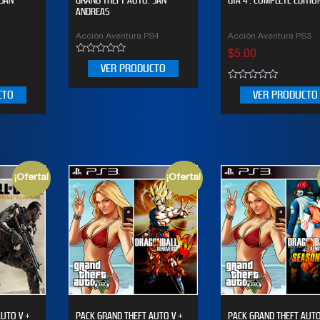
ANDREAS
3
Acción Aventura PS4
Acción Aventura PS3
$
5.00
0
VER PRODUCTO
out
of
0
5
CTO
VER PRODUCTO
out
of
5
¡Oferta!
¡Oferta!
AUTO V +
PACK GRAND THEFT AUTO V +
PACK GRAND THEFT AUTO