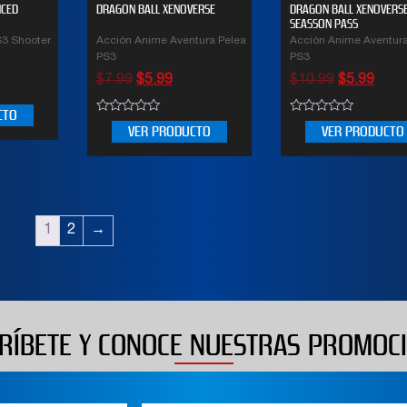
NCED
DRAGON BALL XENOVERSE
DRAGON BALL XENOVERSE
SEASSON PASS
S3 Shooter
Acción Anime Aventura Pelea
Acción Anime Aventura
PS3
PS3
$
7.99
$
5.99
$
10.99
$
5.99
CTO
0
0
VER PRODUCTO
VER PRODUCTO
out
out
of
of
5
5
1
2
→
RÍBETE Y CONOCE NUESTRAS PROMOC