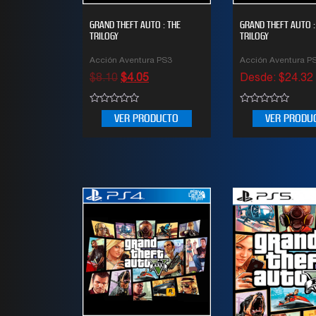
GRAND THEFT AUTO : THE
GRAND THEFT AUTO :
TRILOGY
TRILOGY
Acción Aventura PS3
Acción Aventura P
$
8.10
$
4.05
Desde:
$
24.32
0
0
VER PRODUCTO
VER PRODU
out
out
of
of
5
5