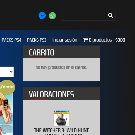
PACKS PS4
PACKS PS3
Iniciar sesión
0 productos
$0.00
CARRITO
No hay productos en el carrito.
¡Oferta!
VALORACIONES
020
THE WITCHER 3: WILD HUNT
WWE 2K19 D