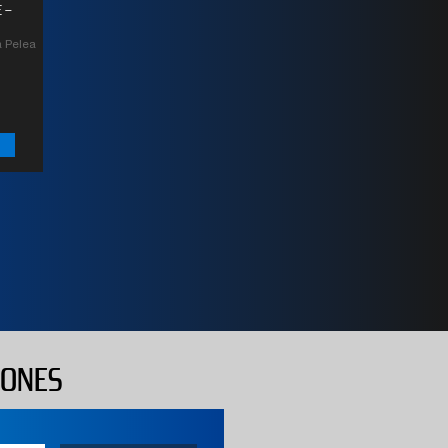
 –
 Pelea
IONES