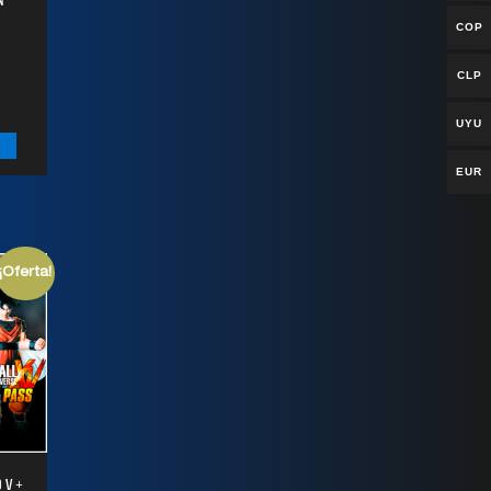
COP
CLP
UYU
EUR
¡Oferta!
 V +