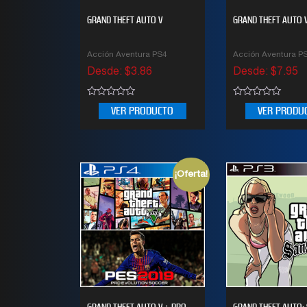
GRAND THEFT AUTO V
GRAND THEFT AUTO V
Acción Aventura PS4
Acción Aventura P
Desde:
$
3.86
Desde:
$
7.95
0
0
VER PRODUCTO
VER PRODU
out
out
of
of
5
5
¡Oferta!
GRAND THEFT AUTO V + PRO
GRAND THEFT AUTO: