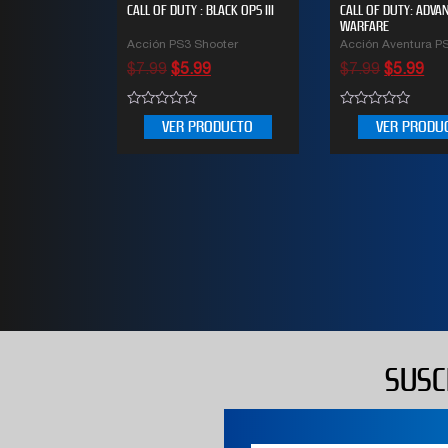
CALL OF DUTY : BLACK OPS III
CALL OF DUTY: ADVA
WARFARE
Acción PS3 Shooter
Acción Aventura P
$
7.99
$
5.99
$
7.99
$
5.99
0
0
VER PRODUCTO
VER PRODU
out
out
of
of
5
5
SUSC