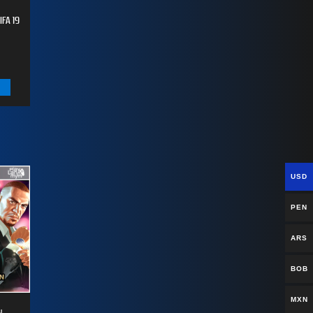
FA 19
USD
PEN
ARS
BOB
MXN
N