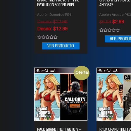
EVOLUTION SOCCER 2019
ANDREAS
Acción Deportes PS4
Acción Arcade PS
Desde:
$
22.99
$
5.99
$
2.99
Desde:
$
12.99
0
VER PRODU
out
0
of
VER PRODUCTO
out
5
of
5
¡Oferta!
PACK GRAND THEFT AUTO V +
PACK GRAND THEFT 