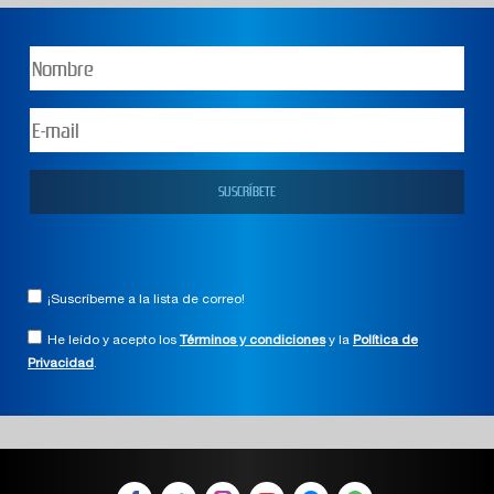
¡Suscríbeme a la lista de correo!
He leído y acepto los
Términos y condiciones
y la
Política de
Privacidad
.