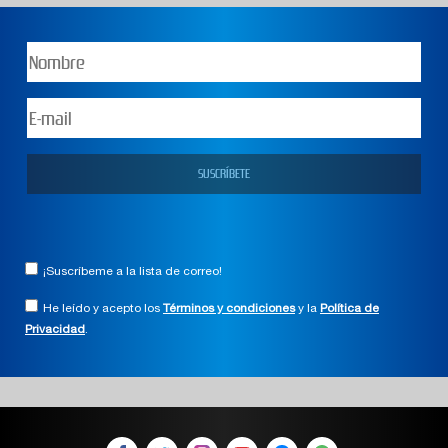
¡Suscríbeme a la lista de correo!
He leído y acepto los
Términos y condiciones
y la
Política de
Privacidad
.