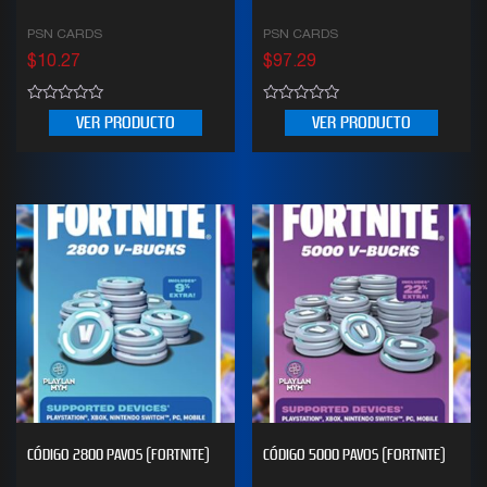
PSN CARDS
PSN CARDS
$
10.27
$
97.29
0
0
VER PRODUCTO
VER PRODUCTO
out
out
of
of
5
5
CÓDIGO 2800 PAVOS (FORTNITE)
CÓDIGO 5000 PAVOS (FORTNITE)