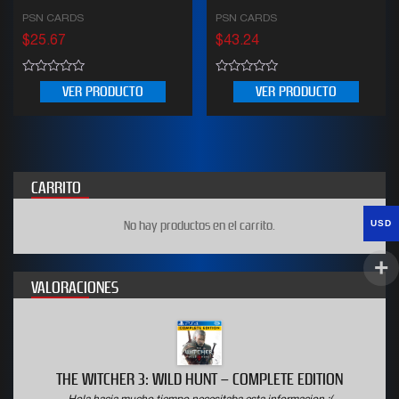
PSN CARDS
PSN CARDS
$
25.67
$
43.24
0
0
VER PRODUCTO
VER PRODUCTO
out
out
of
of
5
5
CARRITO
USD
No hay productos en el carrito.
VALORACIONES
THE WITCHER 3: WILD HUNT – COMPLETE EDITION