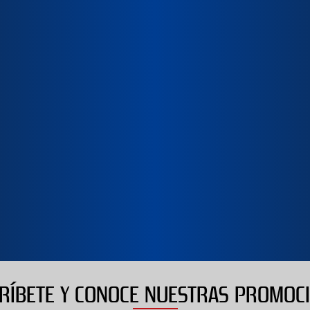
STANDARD EDITI
5
out of 5
Buen juego para relajarse
5
out of 5
moviendo el esqueleto!!
5
Alberto
Vanina
RÍBETE Y CONOCE NUESTRAS PROMOC