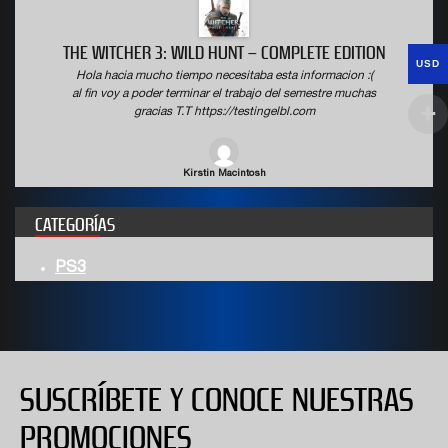
THE WITCHER 3: WILD HUNT – COMPLETE EDITION
USD
Hola hacia mucho tiempo necesitaba esta informacion :(
al fin voy a poder terminar el trabajo del semestre muchas
gracias T.T https://testingelbl.com
Kirstin Macintosh
CATEGORÍAS
PS3
SUSCRÍBETE Y CONOCE NUESTRAS
PROMOCIONES