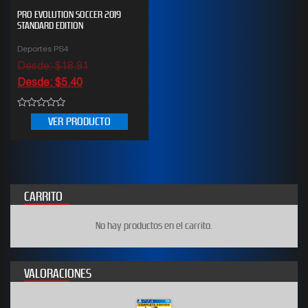
PRO EVOLUTION SOCCER 2019
STANDARD EDITION
Deportes PS4
Desde:
$
18.91
Desde:
$
5.40
0
VER PRODUCTO
out
of
5
CARRITO
No hay productos en el carrito.
VALORACIONES