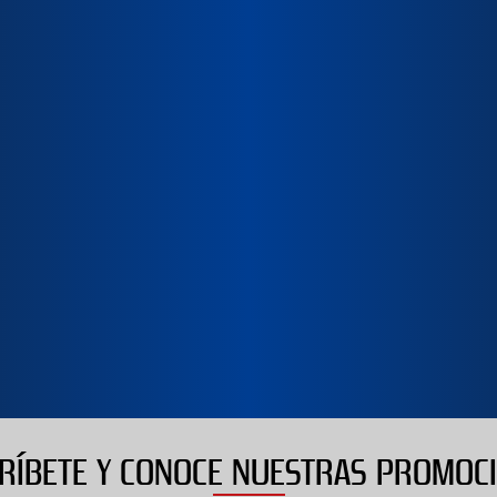
STANDARD EDITI
5
out of 5
Buen juego para relajarse
5
out of 5
moviendo el esqueleto!!
5
Alberto
Vanina
RÍBETE Y CONOCE NUESTRAS PROMOC