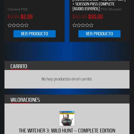
+ SEASSON PASS COMPLETE
(AUDIO ESPAÑOL)
Carrera PS3
Acción Aventura PS3 Shooter
$
5.99
$
2.99
$
50.00
$
35.00
0
0
VER PRODUCTO
VER PRODUCTO
out
out
of
of
5
5
CARRITO
No hay productos en el carrito.
VALORACIONES
THE WITCHER 3: WILD HUNT – COMPLETE EDITION