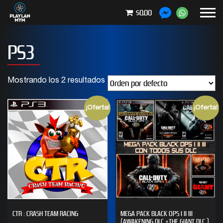
$0.00
PS3
Mostrando los 2 resultados
¡Oferta!
¡Oferta!
CTR : CRASH TEAM RACING
MEGA PACK BLACK OPS I II III
(AWAKENING DLC +THE GIANT DLC )