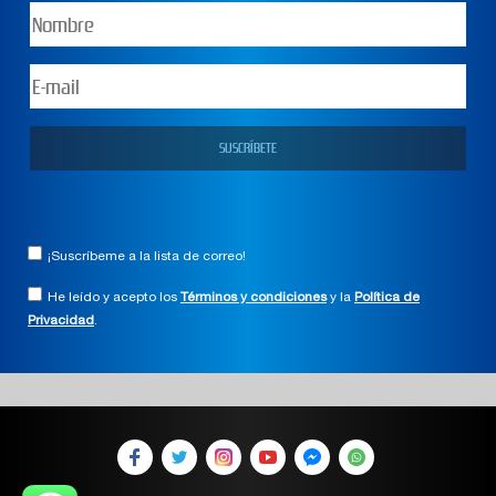
¡Suscríbeme a la lista de correo!
He leído y acepto los
Términos y condiciones
y la
Política de
Privacidad
.