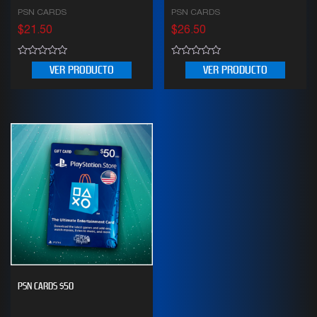
PSN CARDS
PSN CARDS
$
21.50
$
26.50
0
0
VER PRODUCTO
VER PRODUCTO
out
out
of
of
5
5
PSN CARDS $50