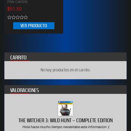
PSN CARDS
$
51.50
0
VER PRODUCTO
out
of
5
CARRITO
No hay productos en el carrito.
VALORACIONES
THE WITCHER 3: WILD HUNT – COMPLETE EDITION
Hola hacia mucho tiempo necesitaba esta informacion :(