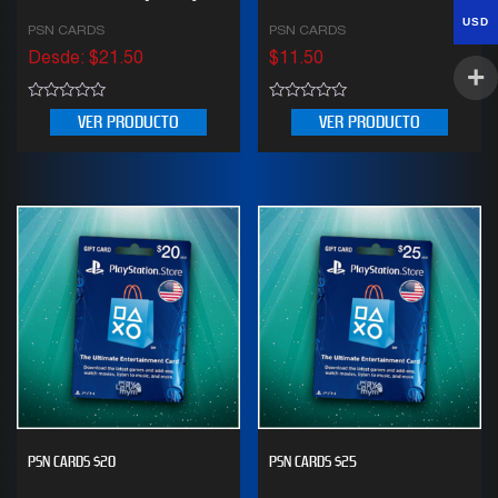
USD
PSN CARDS
PSN CARDS
Desde:
$
21.50
$
11.50
0
0
VER PRODUCTO
VER PRODUCTO
out
out
of
of
5
5
PSN CARDS $20
PSN CARDS $25