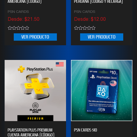
AMERICANA (CÓDIGO)
PERUANA (CÓDIGO Y RECARGA)
PSN CARDS
PSN CARDS
Desde:
$
21.50
Desde:
$
12.00
0
0
VER PRODUCTO
VER PRODUCTO
out
out
of
of
5
5
PLAYSTATION PLUS PREMIUM
PSN CARDS $10
CUENTA AMERICANA (CÓDIGO)