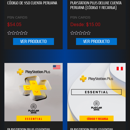
CÓDIGO DE $50 CUENTA PERUANA
PLAYSTATION PLUS DELUXE CUENTA
PERUANA (CÓDIGO Y RECARGA)
PSN CARDS
PSN CARDS
$
54.05
Desde:
$
15.00
0
0
VER PRODUCTO
VER PRODUCTO
out
out
of
of
5
5
PLAYSTATION PLUS ESSENTIAL
PLAYSTATION PLUS ESSENTIAL