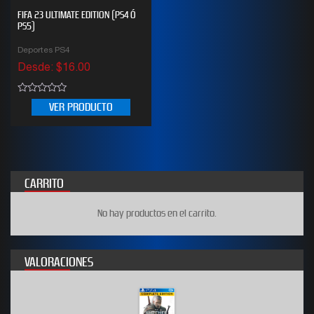
FIFA 23 ULTIMATE EDITION (PS4 Ó
PS5)
Deportes PS4
Desde:
$
16.00
0
VER PRODUCTO
out
of
5
CARRITO
No hay productos en el carrito.
VALORACIONES