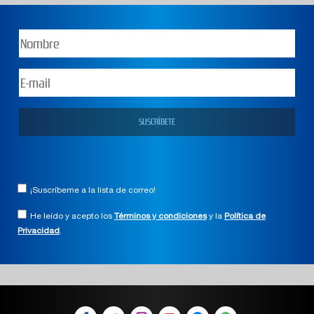
¡Suscríbeme a la lista de correo!
He leído y acepto los
Términos y condiciones
y la
Política de
Privacidad
.