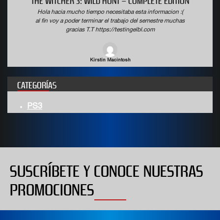
THE WITCHER 3: WILD HUNT – COMPLETE EDITION
Hola hacia mucho tiempo necesitaba esta informacion :(
al fin voy a poder terminar el trabajo del semestre muchas
gracias T.T https://testingelbl.com
Kirstin Macintosh
CATEGORÍAS
PS3
SUSCRÍBETE Y CONOCE NUESTRAS
PROMOCIONES