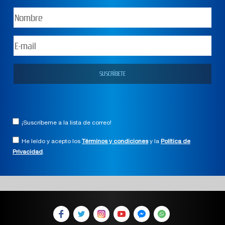
¡Suscríbeme a la lista de correo!
He leído y acepto los
Términos y condiciones
y la
Política de
Privacidad
.