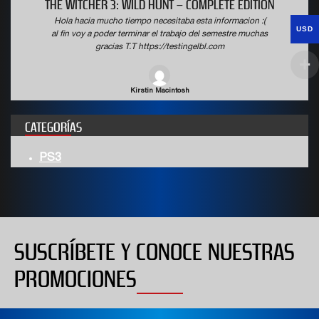
THE WITCHER 3: WILD HUNT – COMPLETE EDITION
Hola hacia mucho tiempo necesitaba esta informacion :(
USD
al fin voy a poder terminar el trabajo del semestre muchas
gracias T.T https://testingelbl.com
Kirstin Macintosh
CATEGORÍAS
PS3
SUSCRÍBETE Y CONOCE NUESTRAS
PROMOCIONES