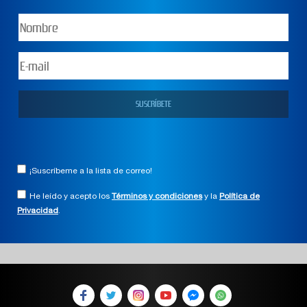
¡Suscríbeme a la lista de correo!
He leído y acepto los
Términos y condiciones
y la
Política de
Privacidad
.