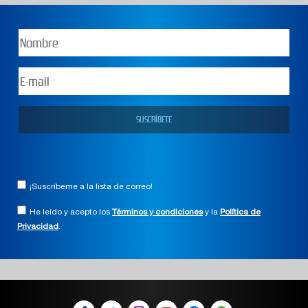
¡Suscríbeme a la lista de correo!
He leído y acepto los
Términos y condiciones
y la
Política de
Privacidad
.