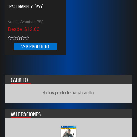
SPACE MARINE 2 (PS5)
Acción Aventura PS5
Desde:
$
12.00
0
VER PRODUCTO
out
of
5
CARRITO
No hay productos en el carrito.
VALORACIONES