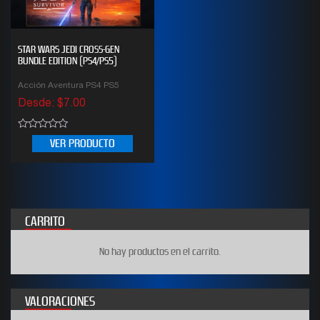
STAR WARS JEDI CROSS-GEN
BUNDLE EDITION (PS4/PS5)
Acción Aventura PS4 PS5
Desde:
$
7.00
0
VER PRODUCTO
out
of
5
CARRITO
No hay productos en el carrito.
VALORACIONES