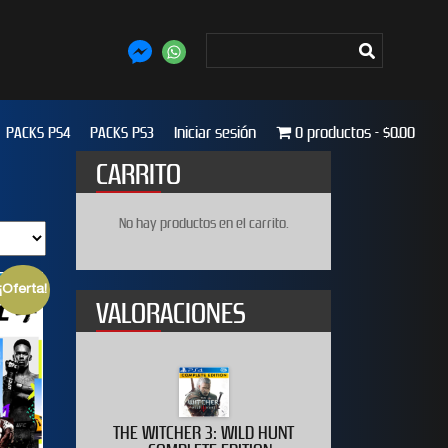
PACKS PS4
PACKS PS3
Iniciar sesión
0 productos
$0.00
CARRITO
No hay productos en el carrito.
¡Oferta!
VALORACIONES
020
THE WITCHER 3: WILD HUNT
WWE 2K19 D