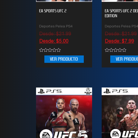
EA SPORTS UFC 2
EA SPORTS UFC 2 DE
EDITION
Deportes Pelea PS4
Deportes Pelea PS
Desde:
$
21.99
Desde:
$
21.99
Desde:
$
5.00
Desde:
$
7.99
0
0
VER PRODUCTO
VER PRODU
out
out
of
of
5
5