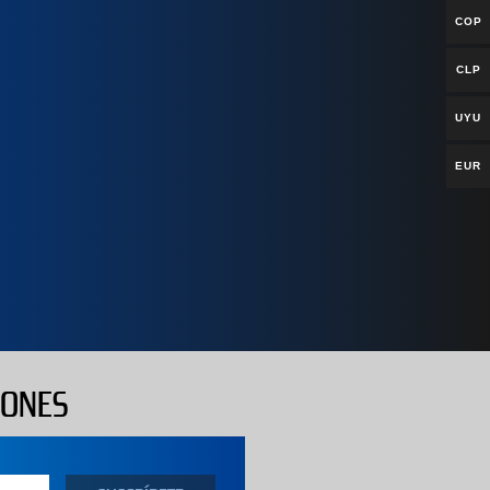
COP
CLP
UYU
EUR
IONES