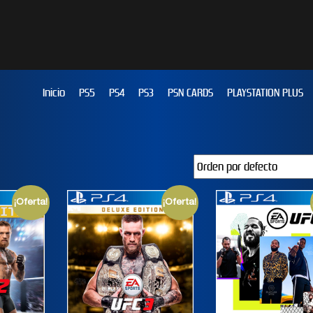
Inicio
PS5
PS4
PS3
PSN CARDS
PLAYSTATION PLUS
¡Oferta!
¡Oferta!
JUST DANCE 2019
EFOOTBALL PES 2