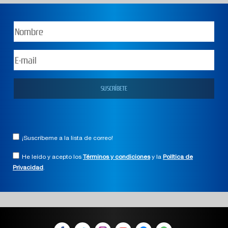
¡Suscríbeme a la lista de correo!
He leído y acepto los
Términos y condiciones
y la
Política de
Privacidad
.