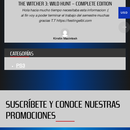
THE WITCHER 3: WILD HUNT – COMPLETE EDITION
Hola hacia mucho tiempo necesitaba esta informacion :(
USD
al fin voy a poder terminar el trabajo del semestre muchas
gracias T.T https://testingelbl.com
Kirstin Macintosh
CATEGORÍAS
PS3
SUSCRÍBETE Y CONOCE NUESTRAS
PROMOCIONES