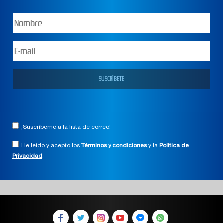
¡Suscríbeme a la lista de correo!
He leído y acepto los
Términos y condiciones
y la
Política de
Privacidad
.