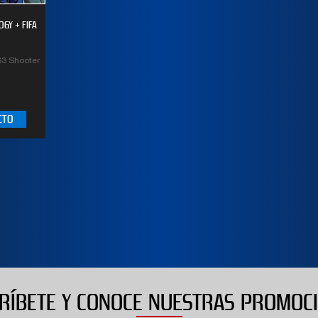
STANDARD EDITI
5
out of 5
Buen juego para relajarse
OGY + FIFA
5
out of 5
moviendo el esqueleto!!
5
S3 Shooter
Alberto
Vanina
CTO
RÍBETE Y CONOCE NUESTRAS PROMOC