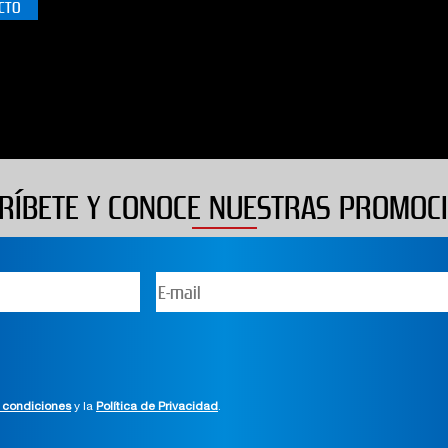
5
CTO
RÍBETE Y CONOCE NUESTRAS PROMOC
 condiciones
y la
Política de Privacidad
.