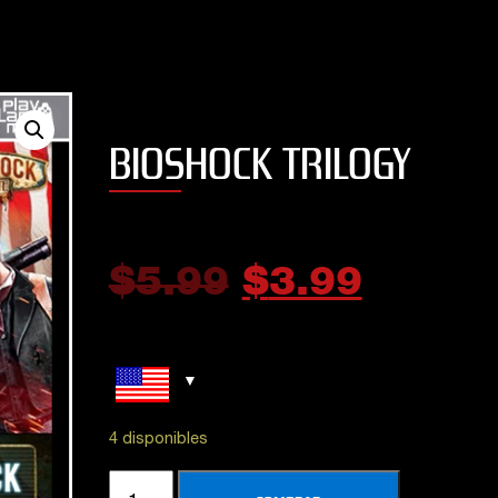
BIOSHOCK TRILOGY
$
5.99
$
3.99
E 2019
EFOOTBALL PES 2020
THE W
STANDARD EDITION
– 
4 disponibles
Hol
 5
 relajarse
neces
5
out of 5
queleto!!
5
BIOSHOCK
al fi