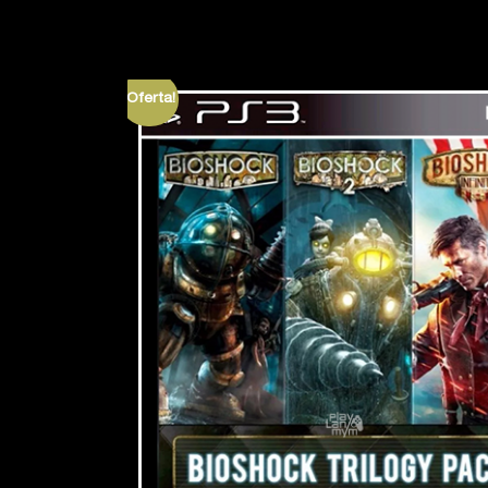
¡Oferta!
JUST DANC
5
out of
Buen juego para
moviendo el es