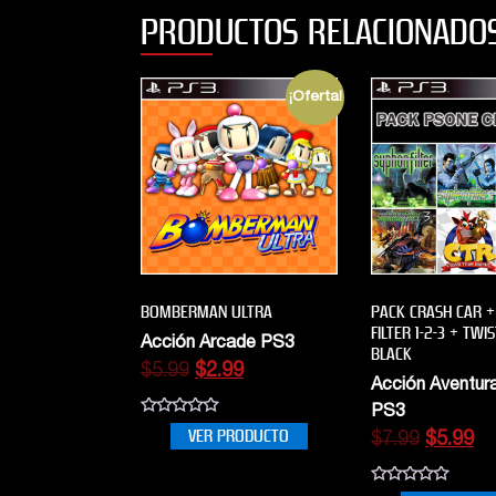
PRODUCTOS RELACIONADO
¡Oferta!
BOMBERMAN ULTRA
PACK CRASH CAR +
FILTER 1-2-3 + TW
Acción Arcade PS3
BLACK
$
5.99
$
2.99
Acción Aventura
PS3
0
VER PRODUCTO
$
7.99
$
5.99
out
of
5
0