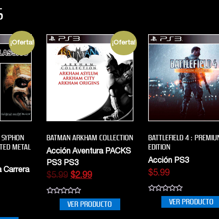
S
¡Oferta!
¡Oferta!
 SYPHON
BATMAN ARKHAM COLLECTION
BATTLEFIELD 4 : PREMIU
ISTED METAL
EDITION
Acción Aventura PACKS
Acción PS3
PS3 PS3
 Carrera
$
5.99
$
5.99
$
2.99
0
0
VER PRODUCTO
VER PRODUCTO
out
out
of
of
5