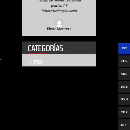
jo del semestre muchas
gracias T.T
gracias T.T
https://testingelbl.com
tps://testingelbl.com
Wyatt Boulware
Kirstin Macintosh
CATEGORÍAS
USD
,
PS3
PEN
ARS
BOB
MXN
COP
CLP