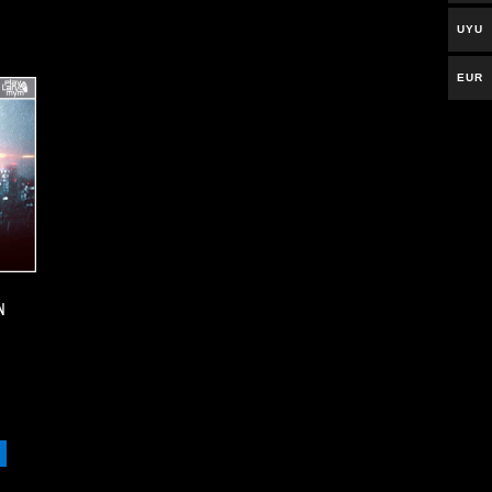
UYU
EUR
N