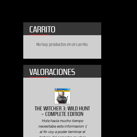
CARRITO
No hay productos en el carrito.
VALORACIONES
ITCHER 3: WILD HUNT
WWE 2K19 DELUXE EDITION
COMPLETE EDITION
Hola hacia mucho tiempo
a hacia mucho tiempo
necesitaba esta informacion :(
itaba esta informacion :(
al fin voy a poder terminar el
n voy a poder terminar el
trabajo del semestre muchas