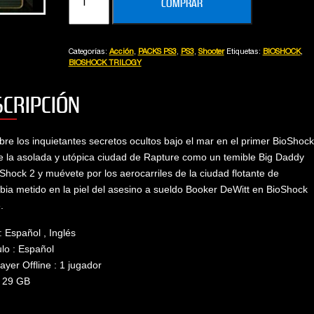
COMPRAR
traba
TRILOGY
cantidad
o
Vanina
ht
Categorías:
Acción
,
PACKS PS3
,
PS3
,
Shooter
Etiquetas:
BIOSHOCK
,
BIOSHOCK TRILOGY
SCRIPCIÓN
re los inquietantes secretos ocultos bajo el mar en el primer BioShock
e la asolada y utópica ciudad de Rapture como un temible Big Daddy
Shock 2 y muévete por los aerocarriles de la ciudad flotante de
ia metido en la piel del asesino a sueldo Booker DeWitt en BioShock
.
: Español , Inglés
ulo : Español
layer Offline : 1 jugador
: 29 GB