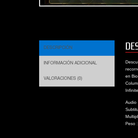
Albert
DE
DESCRIPCIÓN
Descub
INFORMACIÓN ADICIONAL
recorr
en Bio
VALORACIONES (0)
Columb
Infinite
Audio 
Subtit
Multip
Peso 