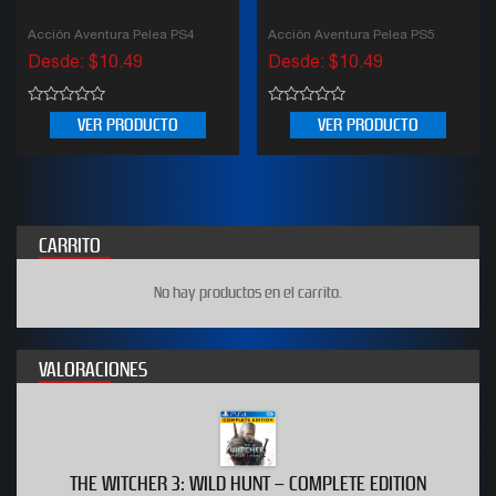
Acción Aventura Pelea PS4
Acción Aventura Pelea PS5
Desde:
$
10.49
Desde:
$
10.49
0
0
VER PRODUCTO
VER PRODUCTO
out
out
of
of
5
5
CARRITO
No hay productos en el carrito.
VALORACIONES
THE WITCHER 3: WILD HUNT – COMPLETE EDITION