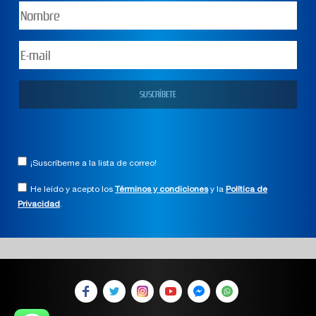
¡Suscríbeme a la lista de correo!
He leído y acepto los
Términos y condiciones
y la
Política de
Privacidad
.