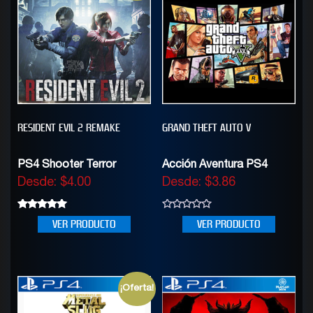
RESIDENT EVIL 2 REMAKE
GRAND THEFT AUTO V
PS4 Shooter Terror
Acción Aventura PS4
Desde:
$
4.00
Desde:
$
3.86
5.00
0
VER PRODUCTO
VER PRODUCTO
out of 5
out
of
5
¡Oferta!