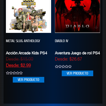
METAL SLUG ANTHOLOGY
DIABLO IV
Acción Arcade Kids PS4
Aventura Juego de rol PS4
Desde:
$
15.00
Desde:
$
26.67
Desde:
$
2.99
0
VER PRODUCTO
out
of
0
VER PRODUCTO
5
out
of
5