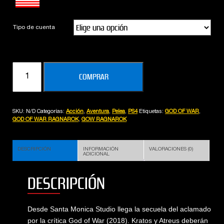
Tipo de cuenta
GOD
COMPRAR
OF
WAR
:
SKU:
N/D
Categorías:
Acción
,
Aventura
,
Pelea
,
PS4
Etiquetas:
GOD OF WAR
,
RAGNAROK
GOD OF WAR RAGNAROK
,
GOW RAGNAROK
cantidad
DESCRIPCIÓN
INFORMACIÓN
VALORACIONES (0)
ADICIONAL
DESCRIPCIÓN
Desde Santa Monica Studio llega la secuela del aclamado
por la crítica God of War (2018). Kratos y Atreus deberán