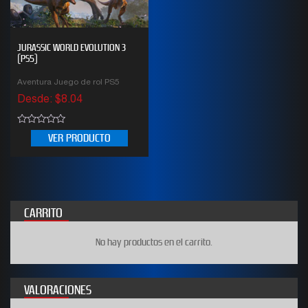
JURASSIC WORLD EVOLUTION 3
(PS5)
Aventura Juego de rol PS5
Desde:
$
8.04
0
VER PRODUCTO
out
of
5
CARRITO
No hay productos en el carrito.
VALORACIONES