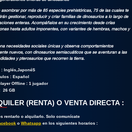
generaciones enteras de dinosaurios
 asombrar por más de 85 especies prehistóricas, 75 de las cuales te
irán gestionar, reproducir y criar familias de dinosaurios a lo largo de
ciones enteras. Acompáñalos en su crecimiento desde crías
onas hasta adultos imponentes, con variantes de hembras, machos y
ona necesidades sociales únicas y observa comportamientos
ente nuevos, con dinosaurios semiacuáticos que se aventuran a las
didades y pterosaurios que recorren la tierra.
 : Inglés,JaponéS
tulos : Español
layer Offline : 1 jugador
: 26 GB
UILER (RENTA) O VENTA DIRECTA :
 rentarlo o alquilarlo. Solo comunícate​
acebook
o
Whatsapp
en los siguientes horarios :