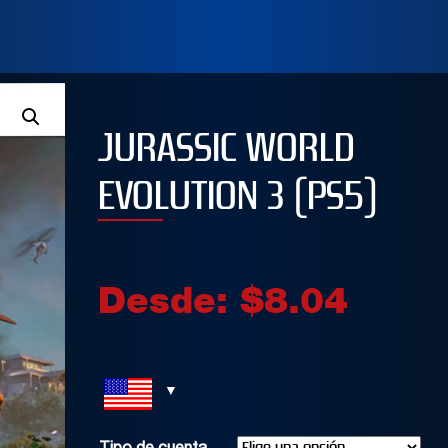
JURASSIC WORLD
EVOLUTION 3 (PS5)
Desde:
$
8.04
JUST DANCE 2019
EFOOTBALL PES 2
STANDARD EDITI
5
out of 5
Buen juego para relajarse
5
out of 5
moviendo el esqueleto!!
5