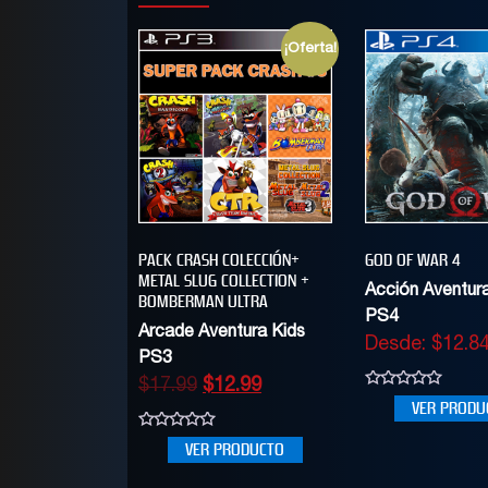
¡Oferta!
PACK CRASH COLECCIÓN+
GOD OF WAR 4
METAL SLUG COLLECTION +
Acción Aventur
BOMBERMAN ULTRA
PS4
Arcade Aventura Kids
Desde:
$
12.8
PS3
$
17.99
$
12.99
0
VER PRODU
out
of
0
5
VER PRODUCTO
out
of
5