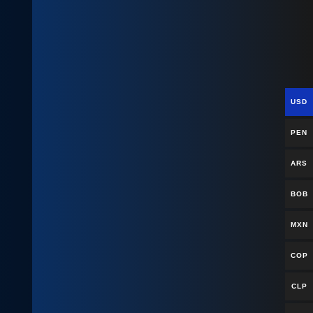
USD
PEN
ARS
BOB
MXN
COP
CLP