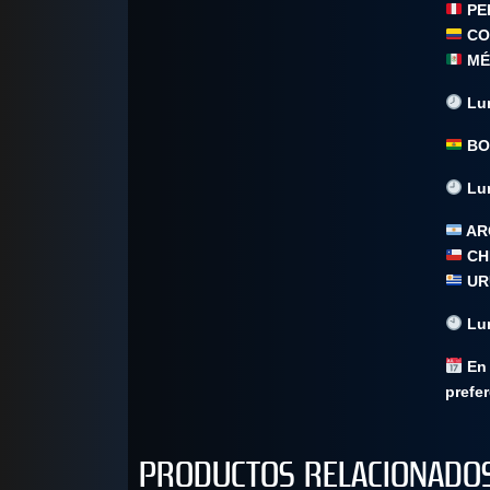
PE
CO
MÉ
Lun
BO
Lun
AR
CH
UR
Lun
En 
prefer
PRODUCTOS RELACIONADO