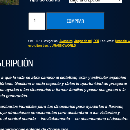
Tipo de cuenta
Alberto
Vanina
JURASSIC
COMPRAR
WORLD
EVOLUTION
3
SKU:
N/D
Categorías:
Aventura
,
Juego de rol
,
PS5
Etiquetas:
jurassic w
(PS5)
evolution tres
,
JURASSICWORLD
cantidad
SCRIPCIÓN
a que la vida se abra camino al sintetizar, criar y estimular especies
tóricas. Gestiona a cada especie y dales la oportunidad de prosperar
as ayudas a los dinosaurios a formar familias y pasar sus genes a la
nte generación.
antuarios increíbles para tus dinosaurios para ayudarlos a florecer,
uye atracciones emocionantes para deslumbrar a los visitantes y
n el control cuando —inevitablemente— se desencadene el desastre.