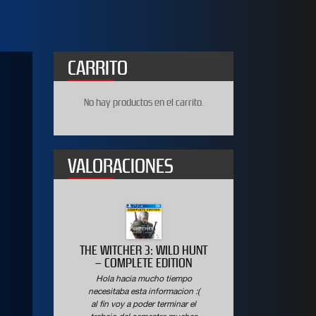
CARRITO
No hay productos en el carrito.
VALORACIONES
020
THE WITCHER 3: WILD HUNT
WWE 2K19 D
ON
– COMPLETE EDITION
Hola haci
Hola hacia mucho tiempo
necesitaba es
necesitaba esta informacion :(
al fin voy a
al fin voy a poder terminar el
trabajo del