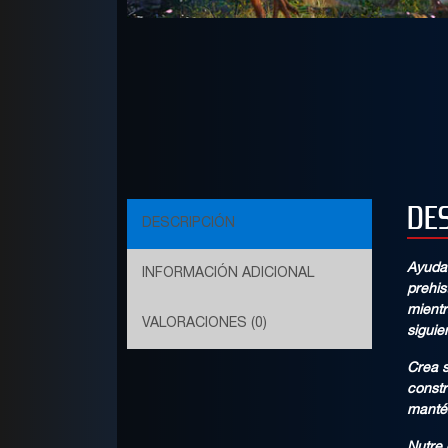
DE
DESCRIPCIÓN
Ayuda 
INFORMACIÓN ADICIONAL
prehis
mientr
VALORACIONES (0)
siguie
Crea s
constr
manté