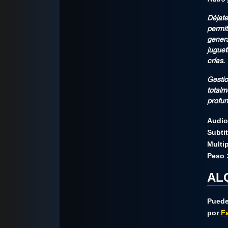
Nutre 
Déjate
permit
genera
juguet
crías.
Gesti
totalm
profun
Audio
Subti
Multip
Peso 
ALQ
Puedes
por
F