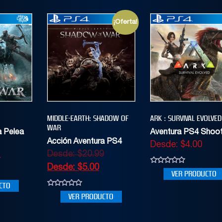
¡Oferta!
MIDDLE-EARTH: SHADOW OF
ARK : SURVIVAL EVOLVED
WAR
a Pelea
Aventura PS4 Shoo
Acción Aventura PS4
Desde:
$
4.00
Desde:
$
20.99
4
Desde:
$
5.00
0
VER PRODUCTO
out
of
CTO
5
0
VER PRODUCTO
out
of
5