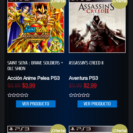
¡Oferta!
¡Oferta!
SAINT SEIYA : BRAVE SOLDIERS +
ASSASSIN’S CREED II
DLC SHION
Acción Anime Pelea PS3
Aventura PS3
$
5.99
$
3.99
$
5.99
$
2.99
0
0
VER PRODUCTO
VER PRODUCTO
out
out
of
of
5
5
¡Oferta!
¡Oferta!