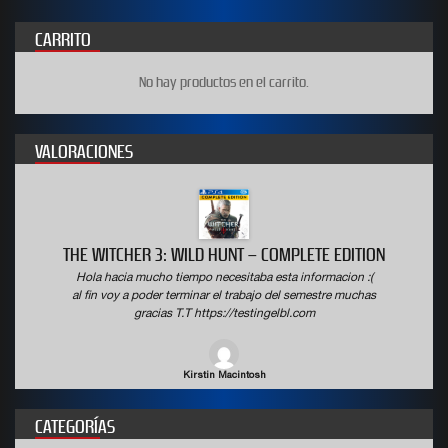
CARRITO
No hay productos en el carrito.
VALORACIONES
 WITCHER 3: WILD HUNT – COMPLETE EDITION
a hacia mucho tiempo necesitaba esta informacion :(
Hola hac
fin voy a poder terminar el trabajo del semestre muchas
al fin vo
gracias T.T https://testingelbl.com
Kirstin Macintosh
CATEGORÍAS