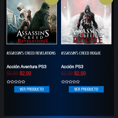
ASSASSIN’S CREED REVELATIONS
ASSASSIN’S CREED ROGUE
Acción Aventura PS3
Acción PS3
$
5.99
$
2.99
$
5.99
$
2.99
0
0
VER PRODUCTO
VER PRODUCTO
out
out
of
of
5
5