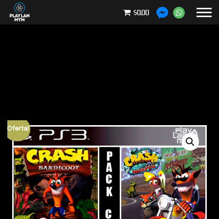
$0.00
¡Oferta!