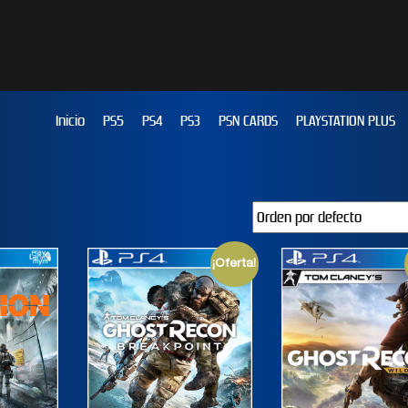
Inicio
PS5
PS4
PS3
PSN CARDS
PLAYSTATION PLUS
¡Oferta!
JUST DANCE 2019
EFOOTBALL PES 2