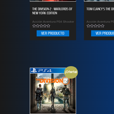
THE DIVISION 2 : WARLORDS OF
TOM CLANCY’S THE DI
NEW YORK EDITION
Acción Aventura PS4 Shooter
Acción Aventura P
0
0
VER PRODUCTO
VER PRODU
out
out
of
of
5
5
¡Oferta!