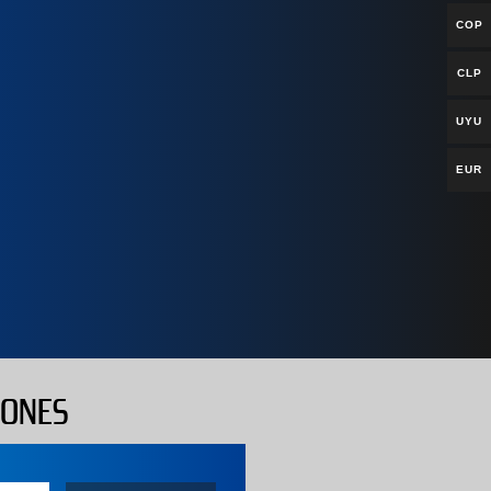
COP
CLP
UYU
EUR
IONES