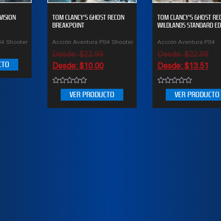
STANDARD EDITI
5
out of 5
Buen juego para relajarse
VISION
TOM CLANCY’S GHOST RECON
TOM CLANCY’S GHOST RE
5
out of 5
moviendo el esqueleto!!
5
BREAKPOINT
WILDLANDS STANDARD ED
S4 Shooter
Acción Aventura PS4 Shooter
Acción Aventura PS4
Desde:
$
22.99
Desde:
$
22.99
Alberto
Vanina
CTO
Desde:
$
10.00
Desde:
$
13.51
0
0
VER PRODUCTO
VER PRODUCTO
out
out
of
of
5
5