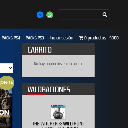
PACKS PS4
PACKS PS3
Iniciar sesión
0 productos
$0.00
CARRITO
No hay productos en el carrito.
¡Oferta!
VALORACIONES
020
THE WITCHER 3: WILD HUNT
WWE 2K19 D