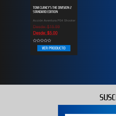
TOM CLANCY’S THE DIVISION 2
STANDARD EDITION
Acción Aventura PS4 Shooter
Desde:
$
15.99
Desde:
$
5.00
0
VER PRODUCTO
out
of
5
SUSC