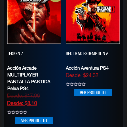
TEKKEN 7
RED DEAD REDEMPTION 2
Acción Arcade
Acción Aventura PS4
MULTIPLAYER
Desde:
$
24.32
PANTALLA PARTIDA
Pelea PS4
0
VER PRODUCTO
out
Desde:
$
17.99
of
5
Desde:
$
8.10
0
VER PRODUCTO
out
of