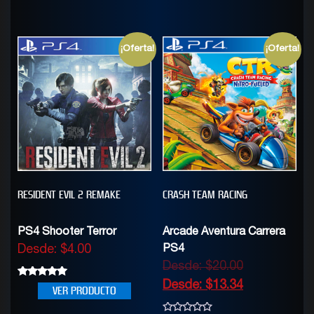
5
¡Oferta!
¡Oferta!
RESIDENT EVIL 2 REMAKE
CRASH TEAM RACING
PS4 Shooter Terror
Arcade Aventura Carrera
Desde:
$
4.00
PS4
Desde:
$
20.00
Desde:
$
13.34
5.00
VER PRODUCTO
out of 5