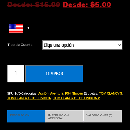
Desde:
$
15.99
Desde:
$
5.00
Tipo de Cuenta
TOM
COMPRAR
CLANCY’S
THE
DIVISION
SKU:
N/D
Categorías:
Acción
,
Aventura
,
PS4
,
Shooter
Etiquetas:
TOM CLANCY’S
,
2
TOM CLANCY’S THE DIVISION
,
TOM CLANCY’S THE DIVISION 2
STANDARD
EDITION
DESCRIPCIÓN
INFORMACIÓN
VALORACIONES (0)
cantidad
ADICIONAL