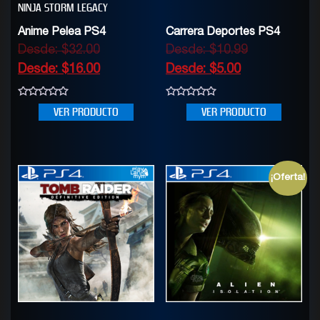
NINJA STORM LEGACY
Anime Pelea PS4
Carrera Deportes PS4
Desde:
$
32.00
Desde:
$
10.99
Desde:
$
16.00
Desde:
$
5.00
0
0
VER PRODUCTO
VER PRODUCTO
out
out
of
of
5
5
¡Oferta!