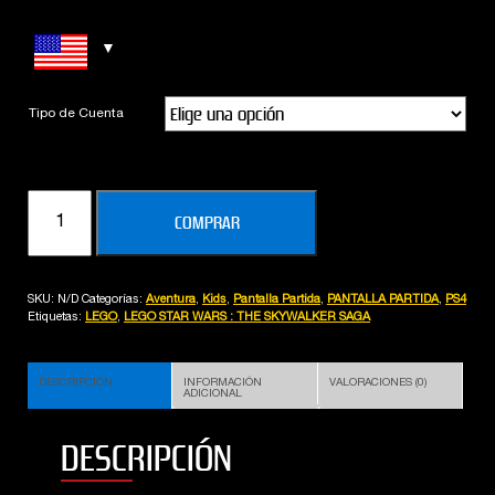
Tipo de Cuenta
LEGO
COMPRAR
STAR
WARS
:
SKU:
N/D
Categorías:
Aventura
,
Kids
,
Pantalla Partida
,
PANTALLA PARTIDA
,
PS4
THE
Etiquetas:
LEGO
,
LEGO STAR WARS : THE SKYWALKER SAGA
SKYWALKER
SAGA
DESCRIPCIÓN
INFORMACIÓN
VALORACIONES (0)
cantidad
ADICIONAL
DESCRIPCIÓN