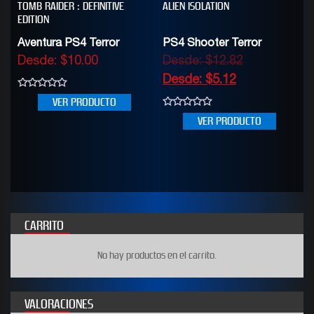
TOMB RAIDER : DEFINITIVE
ALIEN ISOLATION
EDITION
Aventura PS4 Terror
PS4 Shooter Terror
Desde:
$
10.00
Desde:
$
12.82
Desde:
$
5.12
0
VER PRODUCTO
out
of
0
VER PRODUCTO
5
out
of
5
CARRITO
No hay productos en el carrito.
VALORACIONES