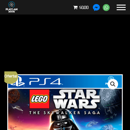
$0.00
¡Oferta!