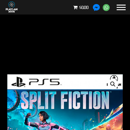
$0.00