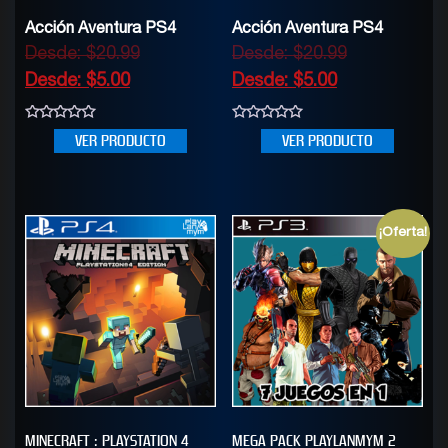
Acción Aventura PS4
Acción Aventura PS4
Desde:
$
20.99
Desde:
$
20.99
Desde:
$
5.00
Desde:
$
5.00
0
0
VER PRODUCTO
VER PRODUCTO
out
out
of
of
5
5
¡Oferta!
MINECRAFT : PLAYSTATION 4
MEGA PACK PLAYLANMYM 2