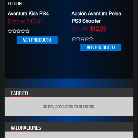
EDITION
Aventura Kids PS4
Acción Aventura Pelea
Desde:
$
13.51
PS3 Shooter
$
17.99
$
12.99
0
VER PRODUCTO
out
0
of
VER PRODUCTO
out
5
of
5
CARRITO
No hay productos en el carrito.
VALORACIONES