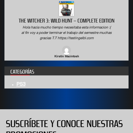
THE WITCHER 3: WILD HUNT – COMPLETE EDITION
Hola hacia mucho tiempo necesitaba esta informacion :(
Hola
al fin voy a poder terminar el trabajo del semestre muchas
al fi
gracias T.T https://testingelbl.com
Kirstin Macintosh
CATEGORÍAS
PS3
SUSCRÍBETE Y CONOCE NUESTRAS