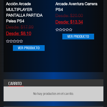
Acción Arcade
Arcade Aventura Carrera
MULTIPLAYER
PS4
PANTALLA PARTIDA
Desde:
$
20.00
Pelea PS4
Desde:
$
13.34
Desde:
$
17.99
Desde:
$
8.10
0
VER PRODUCTO
out
of
5
0
VER PRODUCTO
out
of
5
CARRITO
No hay productos en el carrito.