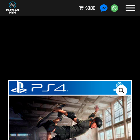
$0.00