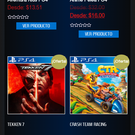
Aventura Kids PS4
Anime Pelea PS4
Desde:
$
13.51
Desde:
$
32.00
Desde:
$
16.00
0
VER PRODUCTO
out
of
0
VER PRODUCTO
5
out
of
5
¡Oferta!
¡Oferta!
TEKKEN 7
CRASH TEAM RACING