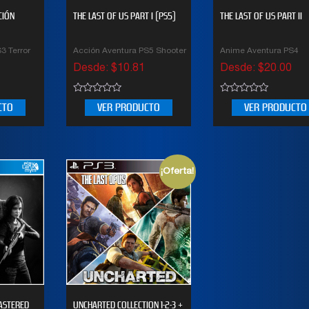
CIÓN
THE LAST OF US PART I (PS5)
THE LAST OF US PART II
3 Terror
Acción Aventura PS5 Shooter
Anime Aventura PS4
Desde:
$
10.81
Desde:
$
20.00
0
0
CTO
VER PRODUCTO
VER PRODUCTO
out
out
of
of
5
5
¡Oferta!
MASTERED
UNCHARTED COLLECTION 1-2-3 +