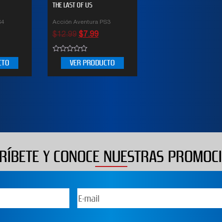
THE LAST OF US
S4
Acción Aventura PS3
$
12.99
$
7.99
0
CTO
VER PRODUCTO
out
of
5
RÍBETE Y CONOCE NUESTRAS PROMOC