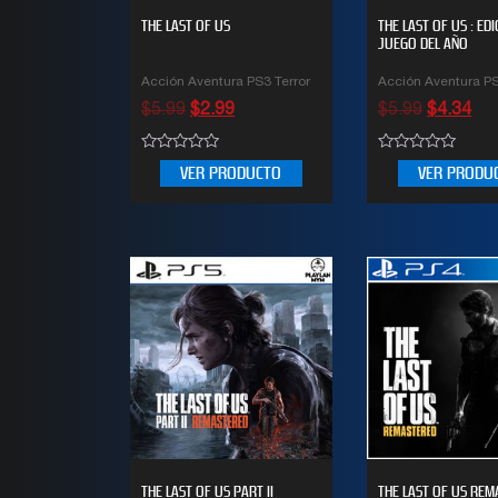
THE LAST OF US
THE LAST OF US : EDI
JUEGO DEL AÑO
Acción Aventura PS3 Terror
Acción Aventura PS
$
5.99
$
2.99
$
5.99
$
4.34
0
0
VER PRODUCTO
VER PRODU
out
out
of
of
5
5
THE LAST OF US PART II
THE LAST OF US RE