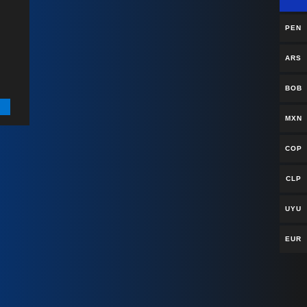
PEN
ARS
BOB
MXN
COP
CLP
UYU
EUR