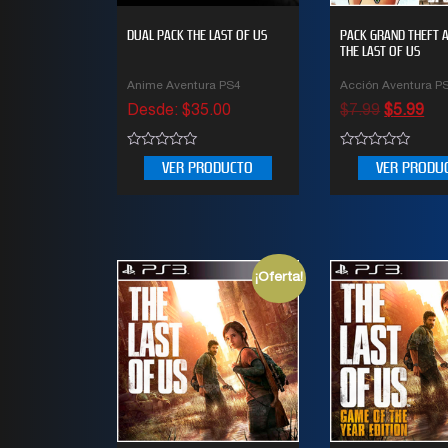
DUAL PACK THE LAST OF US
PACK GRAND THEFT 
THE LAST OF US
Anime Aventura PS4
Acción Aventura P
Desde:
$
35.00
$
7.99
$
5.99
0
0
VER PRODUCTO
VER PRODU
out
out
of
of
5
5
¡Oferta!