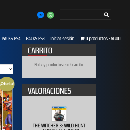
PACKS PS4
PACKS PS3
Iniciar sesión
0 productos
$0.00
CARRITO
No hay productos en el carrito.
¡Oferta!
VALORACIONES
020
THE WITCHER 3: WILD HUNT
WWE 2K19 D