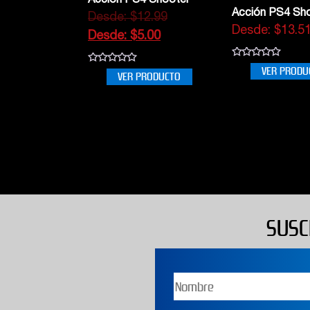
Acción PS4 Shooter
Acción PS4 Sh
Desde:
$
12.99
Desde:
$
13.5
Desde:
$
5.00
0
VER PRODU
0
out
VER PRODUCTO
out
of
of
5
5
SUSC