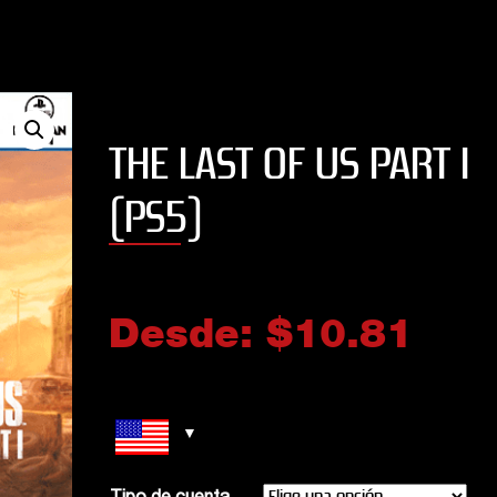
THE LAST OF US PART I
(PS5)
Desde:
$
10.81
JUST DANCE 2019
EFOOTBALL PES 2020
STANDARD EDITION
5
out of 5
Buen juego para relajarse
5
out of 5
moviendo el esqueleto!!
5