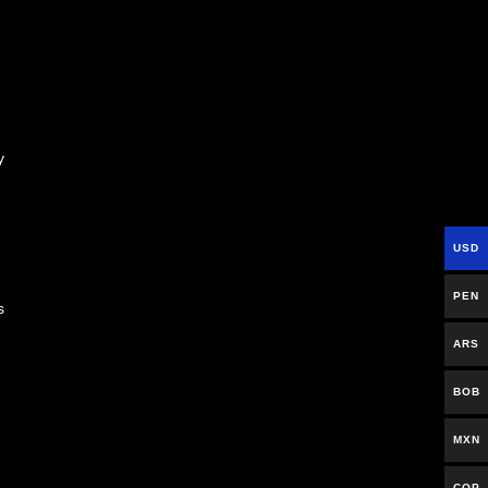
y
USD
PEN
s
ARS
BOB
MXN
COP