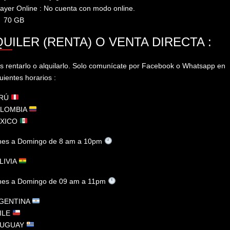
layer Online : No cuenta con modo online.
: 70 GB
UILER (RENTA) O VENTA DIRECTA :
 rentarlo o alquilarlo. Solo comunícate​ por Facebook o Whatsapp en
guientes horarios :
RÚ
LOMBIA
XICO
es a Domingo de 8 am a 10pm
LIVIA
es a Domingo de 09 am a 11pm
GENTINA
ILE
UGUAY