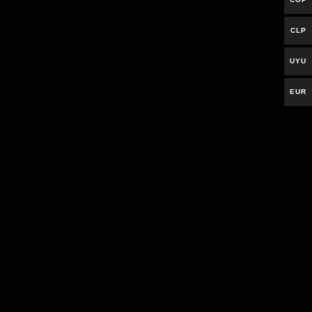
CLP
UYU
EUR