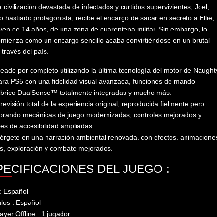
 civilización devastada de infectados y curtidos supervivientes, Joel,
o hastiado protagonista, recibe el encargo de sacar en secreto a Ellie,
ven de 14 años, de una zona de cuarentena militar. Sin embargo, lo
mienza como un encargo sencillo acaba convirtiéndose en un brutal
a través del país.
eado por completo utilizando la última tecnología del motor de Naught
ra PS5 con una fidelidad visual avanzada, funciones de mando
mbrico DualSense™ totalmente integradas y mucho más.
revisión total de la experiencia original, reproducida fielmente pero
orando mecánicas de juego modernizadas, controles mejorados y
es de accesibilidad ampliadas.
rgete en una narración ambiental renovada, con efectos, animacione
es, exploración y combate mejorados.
PECIFICACIONES DEL JUEGO :
: Español
ulos : Español
layer Offline : 1 jugador.