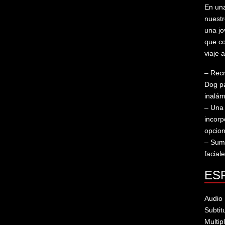
En una
nuestr
una jo
que co
viaje 
– Recr
Dog pa
inalá
– Una 
incorp
opcion
– Sumé
facial
ES
Audio 
Subtit
Multip