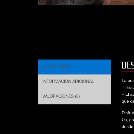
DE
DESCRIPCIÓN
La edi
INFORMACIÓN ADICIONAL
– Hist
– El a
VALORACIONES (0)
que ca
Disfru
Us, g
desde 