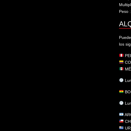
Multip
Peso 
ALQ
Puedes
los si
PE
CO
MÉ
Lun
BO
Lun
AR
CH
UR