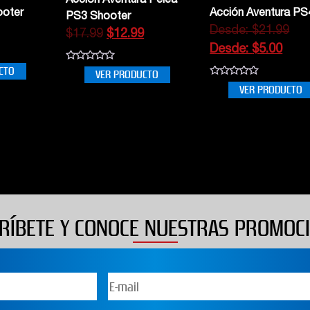
Acción Aventura Pelea
ooter
Acción Aventura PS
PS3 Shooter
1
Desde:
$
21.99
$
17.99
$
12.99
Desde:
$
5.00
0
CTO
VER PRODUCTO
out
0
of
VER PRODUCTO
out
5
of
5
RÍBETE Y CONOCE NUESTRAS PROMOC