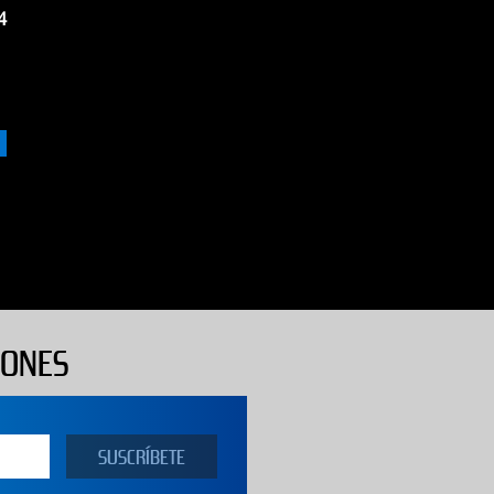
4
IONES