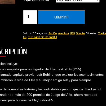
Tipo de cuenta
Alberto
Vanina
THE
COMPRAR
LAST
OF
US
SKU:
N/D
Categorías:
Acción
,
Aventura
,
PS5
,
Shooter
Etiquetas:
The La
PART
Us
,
THE LAST OF US PART I
I
(PS5)
SCRIPCIÓN
cantidad
ción incluye:
oria completa para un jugador de The Last of Us (PS5).
clamado capítulo previo, Left Behind, que explora los acontecimientos
mbiaron la vida de Ellie y su mejor amiga Riley para siempre.
ta de la emotiva historia y los inolvidables personajes de The Last of
anador de más de 200 premios de Juego del Año, ahora recreado
cero para la consola PlayStation®5.