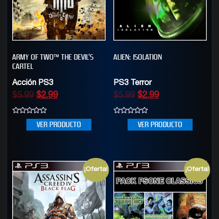
ARMY OF TWO™ THE DEVIL’S
ALIEN: ISOLATION
CARTEL
Acción PS3
PS3 Terror
$
5.99
$
2.99
$
5.99
$
2.99
0
0
VER PRODUCTO
VER PRODUCTO
out
out
of
of
5
5
¡Oferta!
¡Oferta!