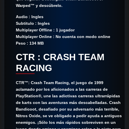
Warped™ y descúbrelo.
Audio : Ingles
Subtitulo : Ingles
Multiplayer Offline : 1 jugador
Multiplayer Online : No cuenta con modo online
Peso : 134 MB
CTR : CRASH TEAM
RACING
CTR™: Crash Team Racing, el juego de 1999
aclamado por los aficionados a las carreras de
PlayStation®, une las adictivas carreras ultrarrápidas
de karts con las aventuras más descabelladas. Crash
Bandicoot, desafiado por su adversario más terrible,
Nitros Oxide, se ve obligado a pedir ayuda a antiguos
enemigos. ¡Sólo los más rápidos sobreviven en un
juego donde amigos y enemigos salen a la pista para