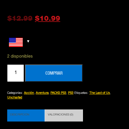
$
12.99
$
10.99
2 disponibles
PACK
COMPRAR
UNCHARTED
COLLECTION
1
Categorías:
Acción
,
Aventura
,
PACKS PS3
,
PS3
Etiquetas:
The Last of Us
,
-
Uncharted
2
-
DESCRIPCIÓN
VALORACIONES (0)
3
+