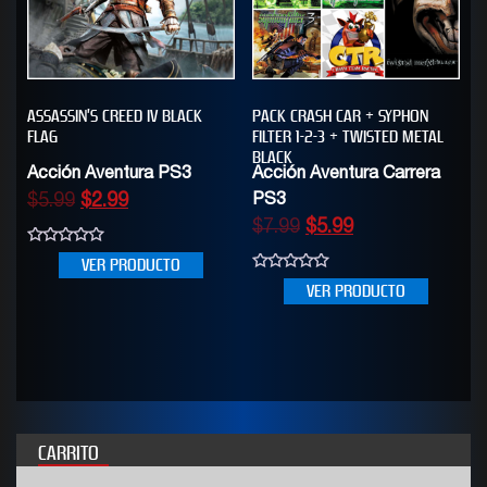
ASSASSIN’S CREED IV BLACK
PACK CRASH CAR + SYPHON
FLAG
FILTER 1-2-3 + TWISTED METAL
BLACK
Acción Aventura PS3
Acción Aventura Carrera
$
5.99
$
2.99
PS3
$
7.99
$
5.99
0
VER PRODUCTO
out
0
of
VER PRODUCTO
out
5
of
5
CARRITO