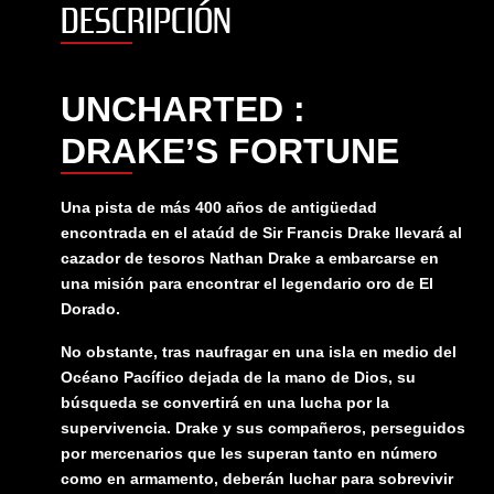
THE
DESCRIPCIÓN
LAST
OF
US
UNCHARTED :
+
CRASH
DRAKE’S FORTUNE
COLECCIÓN
COMPLETA
Una pista de más 400 años de antigüedad
cantidad
encontrada en el ataúd de Sir Francis Drake llevará al
cazador de tesoros Nathan Drake a embarcarse en
una misión para encontrar el legendario oro de El
Dorado.
No obstante, tras naufragar en una isla en medio del
Océano Pacífico dejada de la mano de Dios, su
búsqueda se convertirá en una lucha por la
supervivencia. Drake y sus compañeros, perseguidos
por mercenarios que les superan tanto en número
como en armamento, deberán luchar para sobrevivir