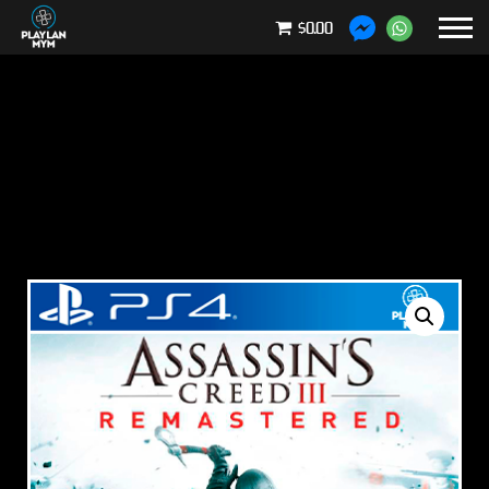
$0.00