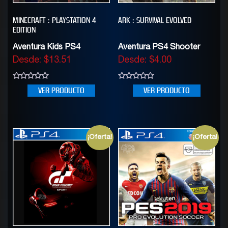
MINECRAFT : PLAYSTATION 4
ARK : SURVIVAL EVOLVED
EDITION
Aventura Kids PS4
Aventura PS4 Shooter
Desde:
$
13.51
Desde:
$
4.00
0
0
VER PRODUCTO
VER PRODUCTO
out
out
of
of
5
5
¡Oferta!
¡Oferta!