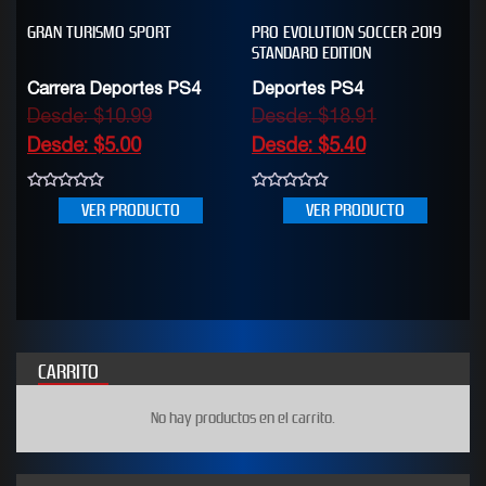
GRAN TURISMO SPORT
PRO EVOLUTION SOCCER 2019
STANDARD EDITION
Carrera Deportes PS4
Deportes PS4
Desde:
$
10.99
Desde:
$
18.91
Desde:
$
5.00
Desde:
$
5.40
0
0
VER PRODUCTO
VER PRODUCTO
out
out
of
of
5
5
CARRITO
No hay productos en el carrito.