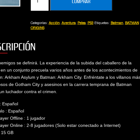
COMPRAR
ORIGINS
cantidad
Alberto
Vanina
Categorías:
Acción
,
Aventura
,
Pelea
,
PS3
Etiquetas:
Batman
,
BATMAN
ORIGINS
SCRIPCIÓN
emigos se definirá. La experiencia de la subida del caballero de la
en un conjunto precuela varios años antes de los acontecimientos de
: Arkham Asylum y Batman: Arkham City. Enfréntate a los villanos má
osos de Gotham City y asesinos en la carrera temprana de Batman
n luchador contra el crimen.
 : Español
ulo : Español
layer Offline : 1 jugador
layer Online : 2-8 jugadores (Solo estar conectado a Internet)
: 15 GB