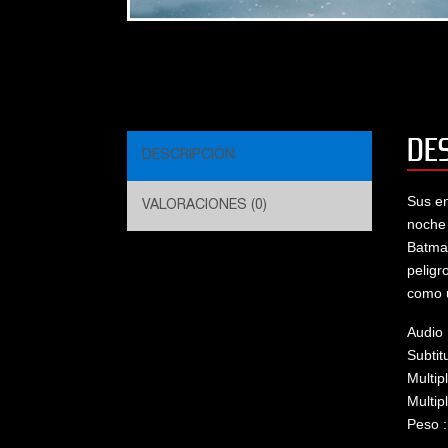
DE
DESCRIPCIÓN
Sus en
VALORACIONES (0)
noche 
Batman
peligr
como u
Audio
Subtit
Multip
Multip
Peso 