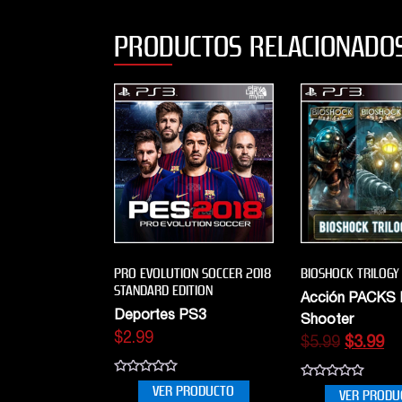
PRODUCTOS RELACIONADO
PRO EVOLUTION SOCCER 2018
BIOSHOCK TRILOGY
STANDARD EDITION
Acción PACKS
Deportes PS3
Shooter
$
2.99
$
5.99
$
3.99
0
0
VER PRODUCTO
VER PRODU
out
out