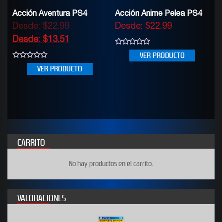
Acción Aventura PS4
Acción Anime Pelea PS4
Desde:
$
22.99
Desde:
$
22.99
Desde:
$
13.51
0
VER PRODUCTO
out
of
0
VER PRODUCTO
5
out
of
5
CARRITO
No hay productos en el carrito.
VALORACIONES