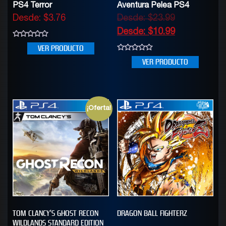
PS4 Terror
Aventura Pelea PS4
Desde:
$
3.76
Desde:
$
23.99
Desde:
$
10.99
0
VER PRODUCTO
out
of
0
VER PRODUCTO
5
out
of
5
¡Oferta!
TOM CLANCY’S GHOST RECON
DRAGON BALL FIGHTERZ
WILDLANDS STANDARD EDITION