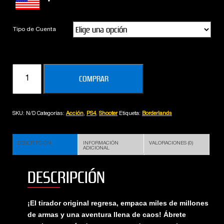
Tipo de Cuenta
BORDERLANDS
COMPRAR
3
cantidad
SKU:
N/D
Categorías:
Acción
,
PS4
,
Shooter
Etiqueta:
Borderlands
DESCRIPCIÓN
INFORMACIÓN
VALORACIONES (0)
ADICIONAL
DESCRIPCIÓN
¡El tirador original regresa, empaca miles de millones
de armas y una aventura llena de caos! Ábrete