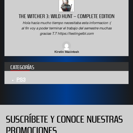
 WITCHER 3: WILD HUNT – COMPLETE EDITION
a hacia mucho tiempo necesitaba esta informacion :(
Hola hac
fin voy a poder terminar el trabajo del semestre muchas
al fin vo
gracias T.T https://testingelbl.com
Kirstin Macintosh
CATEGORÍAS
PS3
SUSCRÍBETE Y CONOCE NUESTRAS
PROMOCIONES