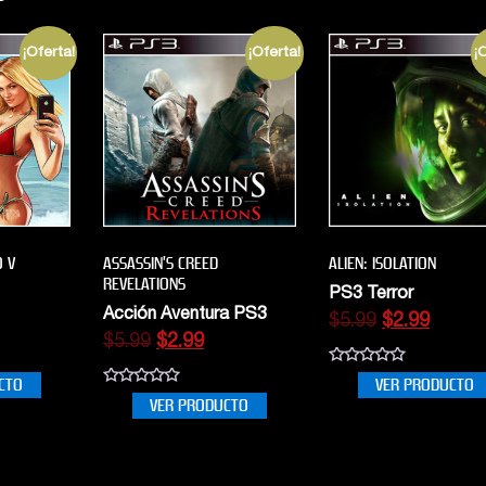
¡Oferta!
¡Oferta!
¡
 V
ASSASSIN’S CREED
ALIEN: ISOLATION
REVELATIONS
PS3 Terror
Acción Aventura PS3
$
5.99
$
2.99
$
5.99
$
2.99
0
CTO
VER PRODUCTO
out
0
VER PRODUCTO
of
out
5
of
5