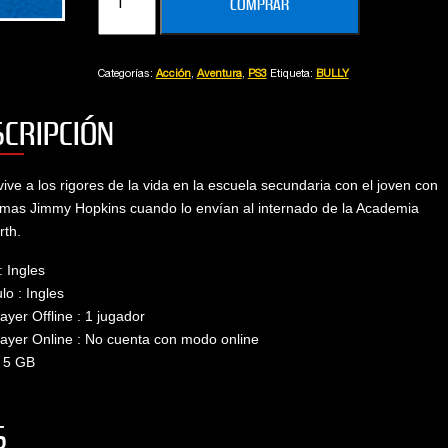
COMPRAR
cantidad
Alberto
Vanina
Categorías:
Acción
,
Aventura
,
PS3
Etiqueta:
BULLY
SCRIPCIÓN
ive a los rigores de la vida en la escuela secundaria con el joven con
mas Jimmy Hopkins cuando lo envían al internado de la Academia
rth.
: Ingles
lo : Ingles
layer Offline : 1 jugador
layer Online : No cuenta con modo online
: 5 GB
S