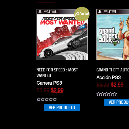
¡Oferta!
NEED FOR SPEED : MOST
GRAND THEFT AUTO
WANTED
Acción PS3
Carrera PS3
$
5.99
$
2.99
$
5.99
$
2.99
0
VER PRODU
out
0
VER PRODUCTO
of
out
5
of
5