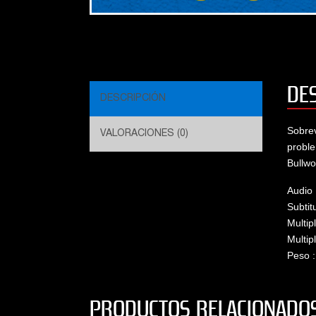
DE
DESCRIPCIÓN
Sobrev
VALORACIONES (0)
proble
Bullwo
Audio 
Subtitu
Multip
Multip
Peso 
PRODUCTOS RELACIONADO