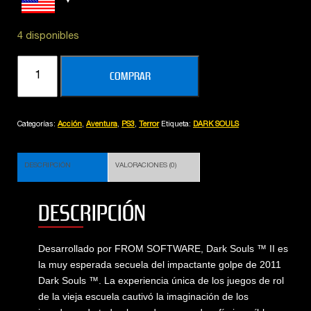
4 disponibles
DARK
COMPRAR
SOULS
2
cantidad
Categorías:
Acción
,
Aventura
,
PS3
,
Terror
Etiqueta:
DARK SOULS
DESCRIPCIÓN
VALORACIONES (0)
DESCRIPCIÓN
Desarrollado por FROM SOFTWARE, Dark Souls ™ II es
la muy esperada secuela del impactante golpe de 2011
Dark Souls ™. La experiencia única de los juegos de rol
de la vieja escuela cautivó la imaginación de los