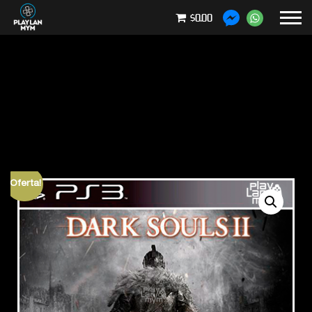
$0.00
¡Oferta!