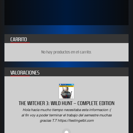
of
of
5
5
CARRITO
No hay productos en el carrito.
VALORACIONES
THE WITCHER 3: WILD HUNT – COMPLETE EDITION
Hola hacia mucho tiempo necesitaba esta informacion :(
al fin voy a poder terminar el trabajo del semestre muchas
gracias T.T https://testingelbl.com