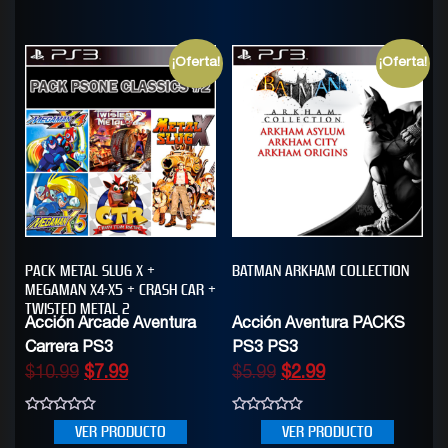
5
¡Oferta!
¡Oferta!
PACK METAL SLUG X +
BATMAN ARKHAM COLLECTION
MEGAMAN X4-X5 + CRASH CAR +
TWISTED METAL 2
Acción Arcade Aventura
Acción Aventura PACKS
Carrera PS3
PS3 PS3
$
10.99
$
7.99
$
5.99
$
2.99
0
0
VER PRODUCTO
VER PRODUCTO
out
out