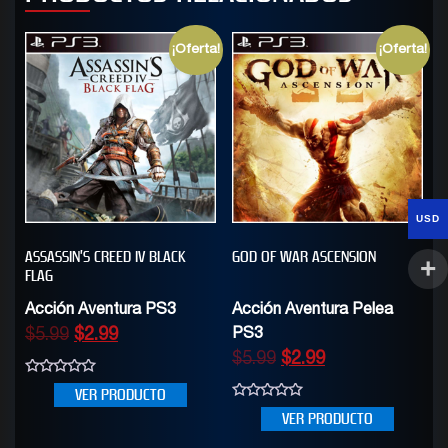
¡Oferta!
¡Oferta!
USD
ASSASSIN’S CREED IV BLACK
GOD OF WAR ASCENSION
FLAG
Acción Aventura PS3
Acción Aventura Pelea
$
5.99
$
2.99
PS3
$
5.99
$
2.99
0
VER PRODUCTO
out
0
of
VER PRODUCTO
out
5
of