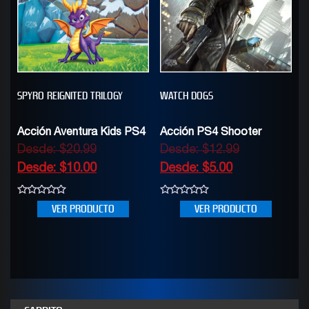
SPYRO REIGNITED TRILOGY
WATCH DOGS
Acción Aventura Kids PS4
Acción PS4 Shooter
Desde:
$
20.99
Desde:
$
12.99
Desde:
$
10.00
Desde:
$
5.00
0
0
VER PRODUCTO
VER PRODUCTO
out
out
of
of
5
5