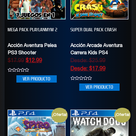
MEGA PACK PLAYLANMYM 2
SUPER DUAL PACK CRASH
Acción Aventura Pelea
Acción Arcade Aventura
PS3 Shooter
Carrera Kids PS4
$
17.99
$
12.99
Desde:
$
25.99
Desde:
$
17.99
0
VER PRODUCTO
out
of
0
VER PRODUCTO
5
out
of
5
¡Oferta!
¡Oferta!