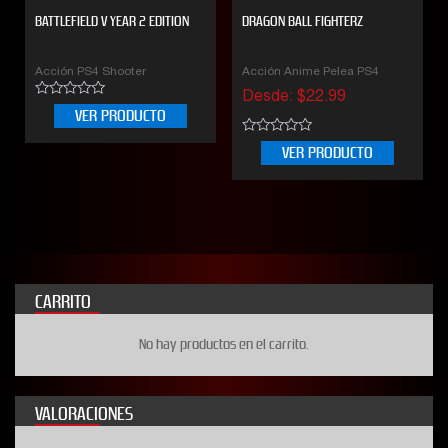
BATTLEFIELD V YEAR 2 EDITION
DRAGON BALL FIGHTERZ
Acción PS4 Shooter
Acción Anime Pelea PS4
Desde:
$
22.99
0
VER PRODUCTO
out
of
0
5
VER PRODUCTO
out
of
5
CARRITO
No hay productos en el carrito.
VALORACIONES